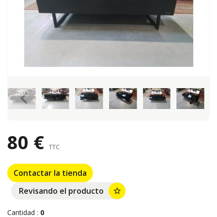
keyboard_arrow_left
keyboard_arrow_right
80 €
TTC
Contactar la tienda
Revisando el producto
star_border
Cantidad :
0