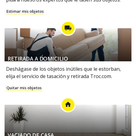
Estimar mis objetos
local_shipping
RETIRADA A DOMICILIO
Deshágase de los objetos inútiles que le estorban,
elija el servicio de tasación y retirada Troc.com.
Quitar mis objetos
home
VACIADO DE CASA