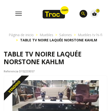
0
search
shopping_basket
Página de inicio
Muebles
Salones
Muebles tv hi-fi
TABLE TV NOIRE LAQUÉE NORSTONE KAHLM
TABLE TV NOIRE LAQUÉE
NORSTONE KAHLM
Referencia D152233057
VENDIDO