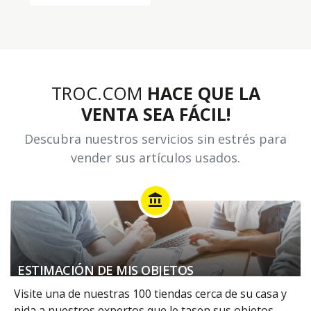
TROC.COM
HACE QUE LA
VENTA SEA FÁCIL!
Descubra nuestros servicios sin estrés para
vender sus artículos usados.
account_balance
ESTIMACIÓN DE MIS OBJETOS
Visite una de nuestras 100 tiendas cerca de su casa y
pida a nuestros expertos que le tasen sus objetos.