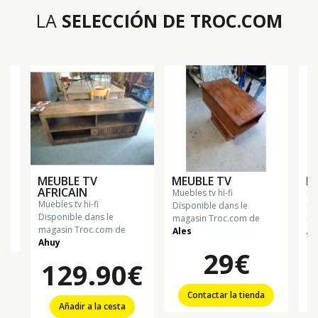
LA
SELECCIÓN DE TROC.COM
MEUBLE TV
MEUBLE TV
M
€
AFRICAIN
muebles tv hi-fi
m
muebles tv hi-fi
Disponible dans le
Di
Disponible dans le
magasin Troc.com de
ma
magasin Troc.com de
Ales
Al
Ahuy
29€
129.90€
Contactar la tienda
Añadir a la cesta