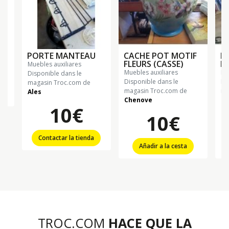
PORTE MANTEAU
CACHE POT MOTIF
P
FLEURS (CASSE)
F
muebles auxiliares
muebles auxiliares
m
Disponible dans le
Disponible dans le
Di
magasin Troc.com de
magasin Troc.com de
ma
Ales
Chenove
Ch
10€
10€
Contactar la tienda
Añadir a la cesta
TROC.COM
HACE QUE LA