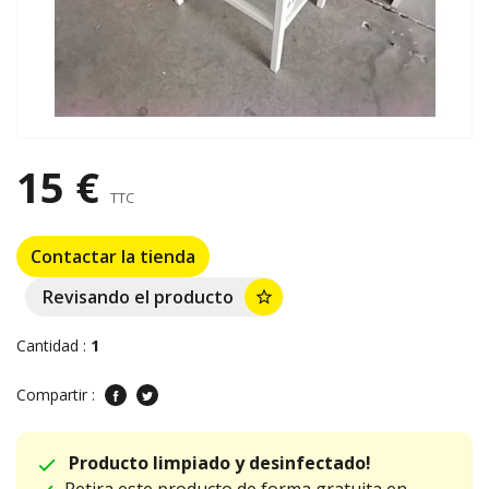
15 €
TTC
Contactar la tienda
Revisando el producto
star_border
Cantidad :
1
Compartir :
Producto limpiado y desinfectado!