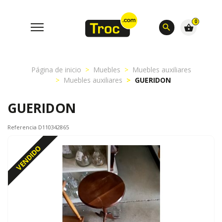
0
search
shopping_basket
Página de inicio
Muebles
Muebles auxiliares
Muebles auxiliares
GUERIDON
GUERIDON
Referencia D110342865
VENDIDO