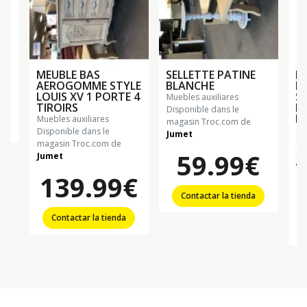
MEUBLE BAS
SELLETTE PATINE
M
AEROGOMME STYLE
BLANCHE
M
LOUIS XV 1 PORTE 4
S
muebles auxiliares
TIROIRS
B
Disponible dans le
F
muebles auxiliares
magasin Troc.com de
m
Disponible dans le
Jumet
Di
magasin Troc.com de
59.99€
ma
Jumet
Wi
139.99€
Contactar la tienda
Contactar la tienda