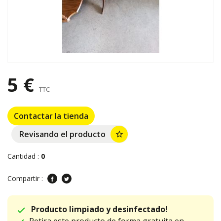
5 €
TTC
Contactar la tienda
Revisando el producto
star_border
Cantidad :
0
Compartir :
Producto limpiado y desinfectado!