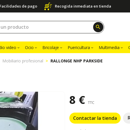
Facilidades de pago
Recogida inmediata en tienda
search
dio video
Ocio
Bricolaje
Puericultura
Multimedia
Mobiliario profesional
RALLONGE NHP PARKSIDE
8 €
TTC
Contactar la tienda