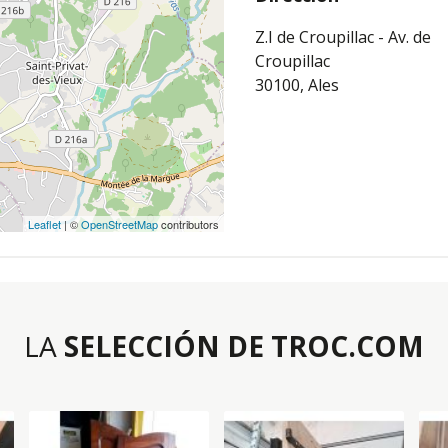
Z.I de Croupillac - Av. de
Croupillac
30100, Ales
Leaflet
| ©
OpenStreetMap
contributors
LA
SELECCIÓN DE TROC.COM