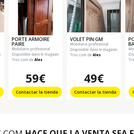
PORTE ARMOIRE
VOLET PIN GM
PO
PAIRE
B
mobiliario profesional
mobiliario profesional
m
Disponible dans le magasin
n
Disponible dans le magasin
Di
Troc.com de
Ales
Troc.com de
Ales
Tr
59€
49€
Contactar la tienda
Contactar la tienda
C.COM
HACE QUE LA VENTA SEA F