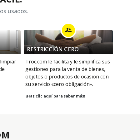
los usados.
supervisor_account
RESTRICCIÓN CERO
 limpiar
Troc.com le facilita y le simplifica sus
 de
gestiones para la venta de bienes,
objetos o productos de ocasión con
su servicio «cero obligación».
¡Haz clic aquí para saber más!
OM