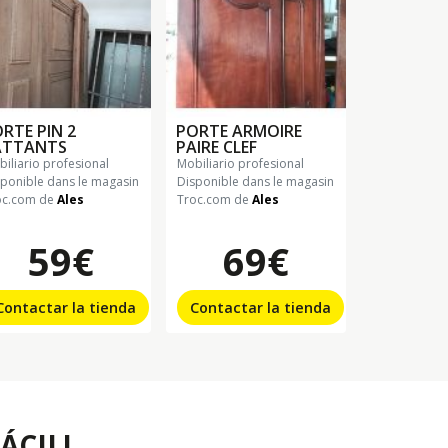
RTE PIN 2
PORTE ARMOIRE
ATTANTS
PAIRE CLEF
obiliario profesional
mobiliario profesional
sponible dans le magasin
Disponible dans le magasin
oc.com de
Ales
Troc.com de
Ales
59€
69€
Contactar la tienda
Contactar la tienda
ÁCIL!