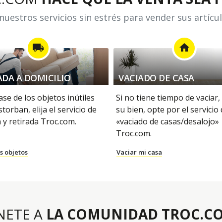
uestros servicios sin estrés para vender sus artícu
local_shipping
home
ADA A DOMICILIO
VACIADO DE CASA
se de los objetos inútiles
Si no tiene tiempo de vaciar,
storban, elija el servicio de
su bien, opte por el servicio
 y retirada Troc.com.
«vaciado de casas/desalojo»
Troc.com.
s objetos
Vaciar mi casa
NETE A
LA COMUNIDAD TROC.C