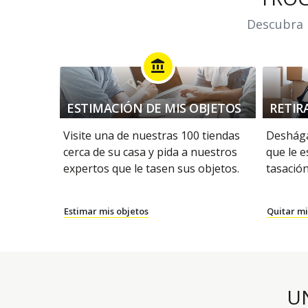
Descubra n
account_balance
ESTIMACIÓN DE MIS OBJETOS
RETIR
Visite una de nuestras 100 tiendas
Deshága
cerca de su casa y pida a nuestros
que le e
expertos que le tasen sus objetos.
tasación
Estimar mis objetos
Quitar mi
U