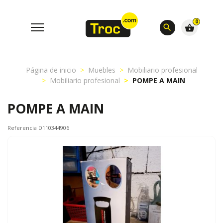
0
search
shopping_basket
Página de inicio
Muebles
Mobiliario profesional
Mobiliario profesional
POMPE A MAIN
POMPE A MAIN
Referencia D110344906