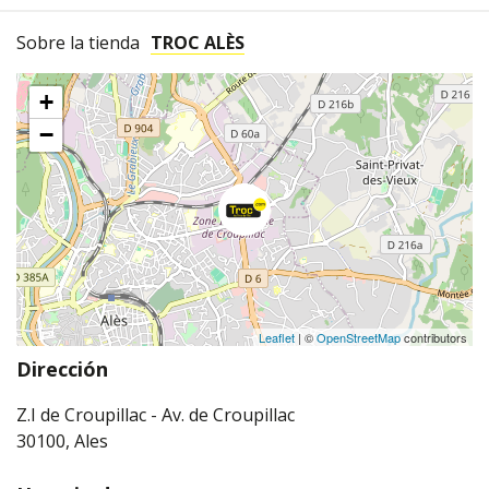
Sobre la tienda
TROC ALÈS
+
−
Leaflet
| ©
OpenStreetMap
contributors
Dirección
Z.I de Croupillac - Av. de Croupillac
30100, Ales