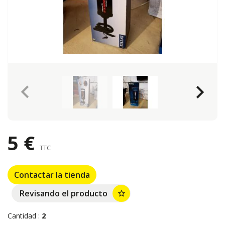
keyboard_arrow_left
keyboard_arrow_right
5 €
TTC
Contactar la tienda
Revisando el producto
star_border
Cantidad :
2