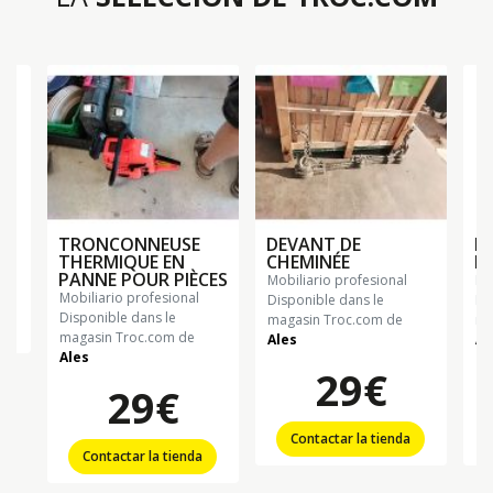
TRONCONNEUSE
DEVANT DE
P
THERMIQUE EN
CHEMINÉE
PA
PANNE POUR PIÈCES
mobiliario profesional
m
mobiliario profesional
Disponible dans le
Di
Disponible dans le
magasin Troc.com de
ma
magasin Troc.com de
Ales
Al
Ales
29€
29€
Contactar la tienda
Contactar la tienda