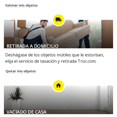
Estimar mis objetos
local_shipping
RETIRADA A DOMICILIO
Deshágase de los objetos inútiles que le estorban,
elija el servicio de tasación y retirada Troc.com.
Quitar mis objetos
home
VACIADO DE CASA