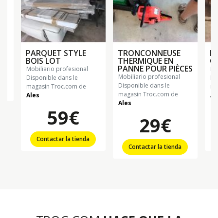
PARQUET STYLE
TRONCONNEUSE
D
BOIS LOT
THERMIQUE EN
C
PANNE POUR PIÈCES
mobiliario profesional
m
mobiliario profesional
Disponible dans le
Di
Disponible dans le
magasin Troc.com de
ma
magasin Troc.com de
Ales
Al
Ales
59€
29€
Contactar la tienda
Contactar la tienda