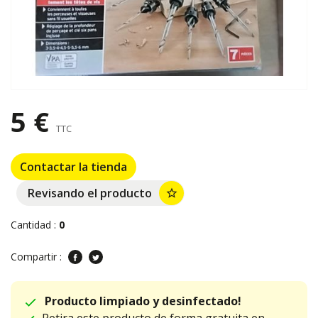
5 €
TTC
Contactar la tienda
Revisando el producto
star_border
Cantidad :
0
Compartir :
Producto limpiado y desinfectado!