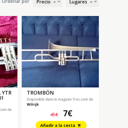
Ordenar por
Precio
Lugares
 YTR
TROMBÓN
UI
Disponible dans le magasin Troc.com de
Wilrijk
.com de
7€
45€
Añadir a la cesta
shopping_cart