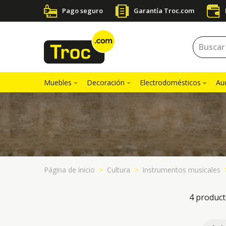
Pago seguro
Garantía Troc.com
Muebles
Decoración
Electrodomésticos
Au
Página de inicio
Cultura
Instrumentos musicales
4 product