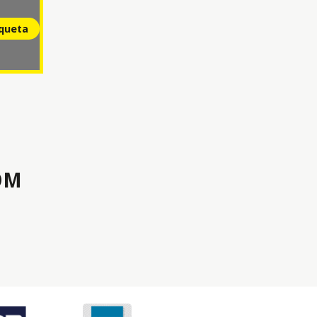
squeta
OM