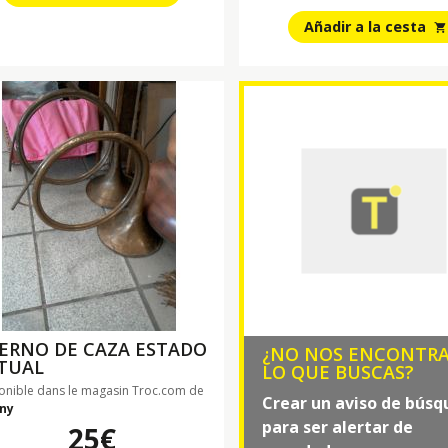
Añadir a la cesta
shopping_cart
ERNO DE CAZA ESTADO
¿NO NOS ENCONTR
TUAL
LO QUE BUSCAS?
onible dans le magasin Troc.com de
Crear un aviso de bús
ny
para ser alertar de
25€