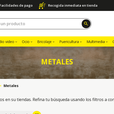
Facilidades de pago
Recogida inmediata en tienda
search
dio video
Ocio
Bricolaje
Puericultura
Multimedia
METALES
Metales
os en su tiendas. Refina tu búsqueda usando los filtros a co