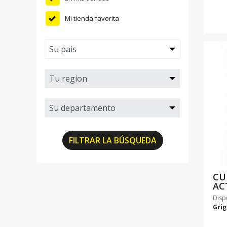
Mi tienda favorita
FILTRAR LA BÚSQUEDA
CU
AC
Disp
Grig