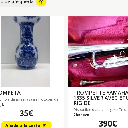
so de búsqueda
alarm_add
OMPETA
TROMPETTE YAMAHA
1335 SILVER AVEC ET
onible dans le magasin Troc.com de
RIGIDE
ijk
Disponible dans le magasin Troc
35€
Chenove
390€
Añadir a la cesta
shopping_cart