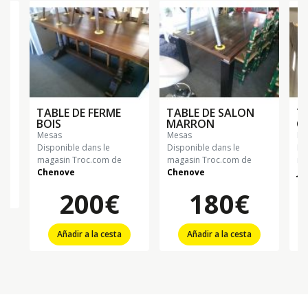
TABLE DE FERME
TABLE DE SALON
T
BOIS
MARRON
CU
mesas
mesas
m
Disponible dans le
Disponible dans le
Di
magasin Troc.com de
magasin Troc.com de
ma
Chenove
Chenove
Ju
200€
180€
Añadir a la cesta
Añadir a la cesta