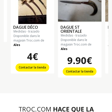
DAGUE DÉCO
DAGUE ST
B
ORIENTALE
medidas - trazado
m
medidas - trazado
Disponible dans le
Di
Disponible dans le
magasin Troc.com de
ma
magasin Troc.com de
Ales
Ah
Ales
4€
9.90€
Contactar la tienda
Contactar la tienda
TROC.COM
HACE QUE LA