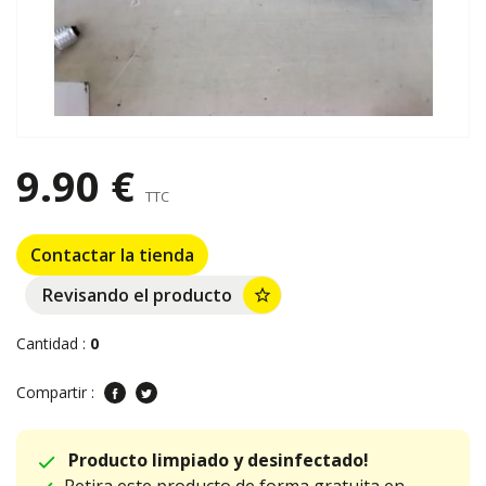
9.90 €
TTC
Contactar la tienda
Revisando el producto
star_border
Cantidad :
0
Compartir :
Producto limpiado y desinfectado!