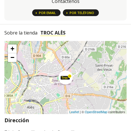
Contáctenos
POR EMAIL
POR TELÉFONO
Sobre la tienda
TROC ALÈS
+
−
Leaflet
| ©
OpenStreetMap
contributors
Dirección