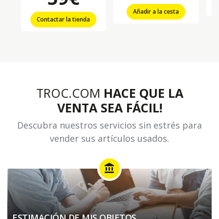
Añadir a la cesta
Contactar la tienda
TROC.COM
HACE QUE LA
VENTA SEA FÁCIL!
Descubra nuestros servicios sin estrés para
vender sus artículos usados.
account_balance
ESTIMACIÓN DE MIS OBJETOS