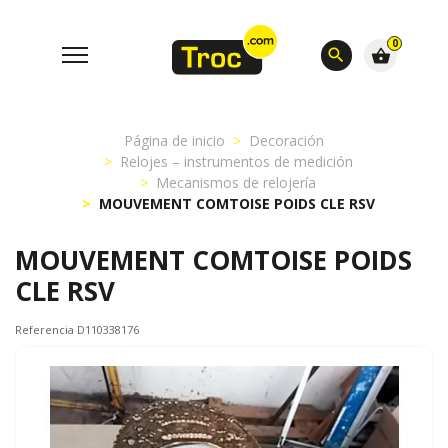
0
search
shopping_basket
Página de inicio
Decoración
Relojes – instrumentos de medición
Mecanismos de relojería
MOUVEMENT COMTOISE POIDS CLE RSV
MOUVEMENT COMTOISE POIDS
CLE RSV
Referencia D110338176