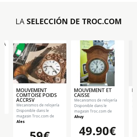
LA
SELECCIÓN DE TROC.COM
A
€
MOUVEMENT
MOUVEMENT ET
M
COMTOISE POIDS
CAISSE
m
ACCRSV
mecanismos de relojería
Di
mecanismos de relojería
Disponible dans le
ma
Disponible dans le
magasin Troc.com de
Sa
magasin Troc.com de
Ahuy
Ales
49.90€
59€