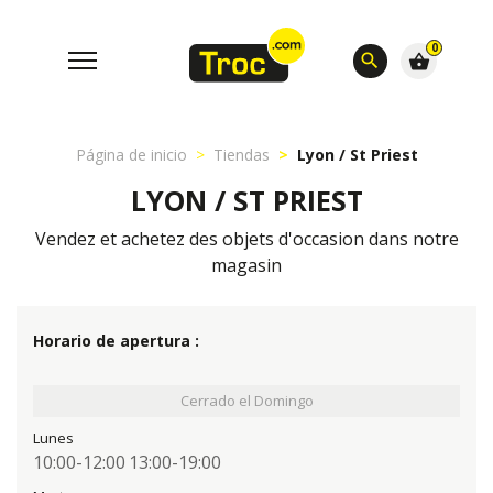
0
search
shopping_basket
Página de inicio
Tiendas
Lyon / St Priest
LYON / ST PRIEST
Vendez et achetez des objets d'occasion dans notre
magasin
Horario de apertura :
Cerrado el Domingo
Lunes
10:00-12:00
13:00-19:00