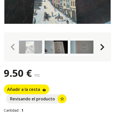
keyboard_arrow_left
keyboard_arrow_right
9.50 €
TTC
Añadir a la cesta
shopping_basket
Revisando el producto
star_border
Cantidad :
1