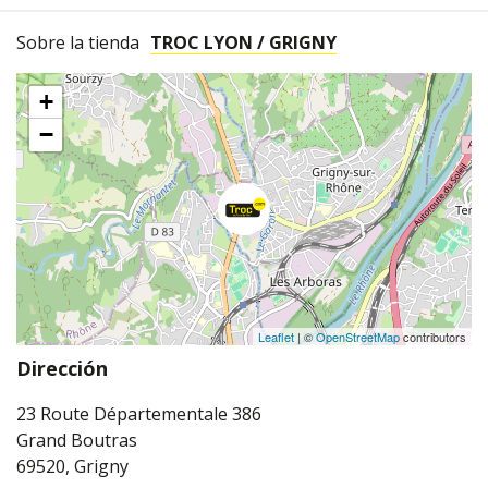
Sobre la tienda
TROC LYON / GRIGNY
+
−
Leaflet
| ©
OpenStreetMap
contributors
Dirección
23 Route Départementale 386
Grand Boutras
69520, Grigny