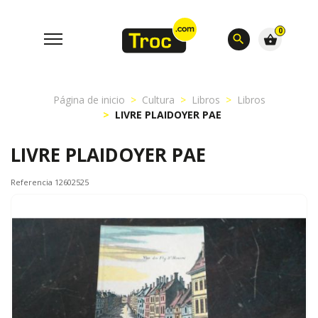
0
search
shopping_basket
Página de inicio
Cultura
Libros
Libros
LIVRE PLAIDOYER PAE
LIVRE PLAIDOYER PAE
Referencia 12602525