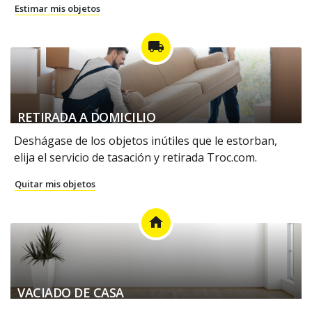
Estimar mis objetos
local_shipping
RETIRADA A DOMICILIO
Deshágase de los objetos inútiles que le estorban,
elija el servicio de tasación y retirada Troc.com.
Quitar mis objetos
home
VACIADO DE CASA