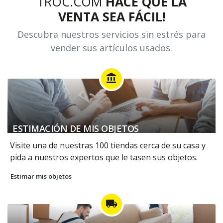
TROC.COM
HACE QUE LA
VENTA SEA FÁCIL!
Descubra nuestros servicios sin estrés para
vender sus artículos usados.
account_balance
ESTIMACIÓN DE MIS OBJETOS
Visite una de nuestras 100 tiendas cerca de su casa y
pida a nuestros expertos que le tasen sus objetos.
Estimar mis objetos
local_shipping