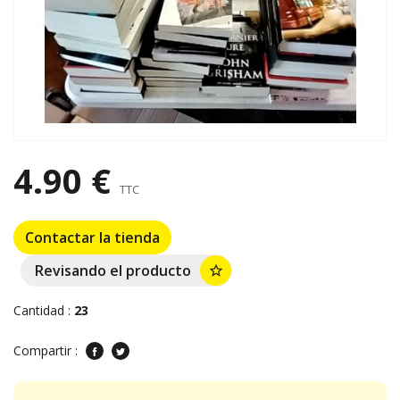
4.90 €
TTC
Contactar la tienda
Revisando el producto
star_border
Cantidad :
23
Compartir :