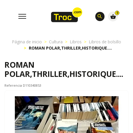
0
search
shopping_basket
Página de inicio
Cultura
Libros
Libros de bolsillo
ROMAN POLAR,THRILLER,HISTORIQUE....
ROMAN
POLAR,THRILLER,HISTORIQUE....
Referencia D110340853