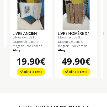
LIVRE ANCIEN
LIVRE HOMÈRE X4
LI
libros de bolsillo
libros de bolsillo
li
Disponible dans le
Disponible dans le
Di
magasin Troc.com de
magasin Troc.com de
ma
Ahuy
Ahuy
Ah
19.90€
49.90€
Añadir a la cesta
Añadir a la cesta