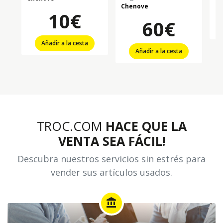
Chenove
10€
60€
Añadir a la cesta
Añadir a la cesta
TROC.COM
HACE QUE LA
VENTA SEA FÁCIL!
Descubra nuestros servicios sin estrés para
vender sus artículos usados.
account_balance