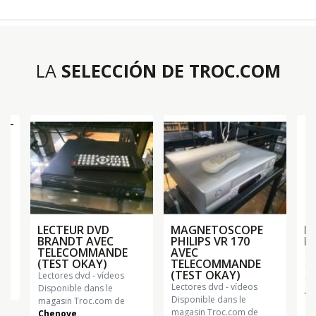
LA
SELECCIÓN DE TROC.COM
-
LECTEUR DVD
MAGNETOSCOPE
L
BRANDT AVEC
PHILIPS VR 170
PH
TELECOMMANDE
AVEC
l
(TEST OKAY)
TELECOMMANDE
Di
(TEST OKAY)
lectores dvd - vídeos
ma
lectores dvd - vídeos
Disponible dans le
Al
Disponible dans le
magasin Troc.com de
magasin Troc.com de
Chenove