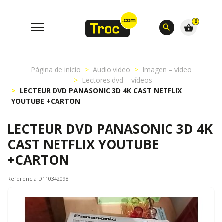
0
search
shopping_basket
Página de inicio
Audio video
Imagen – vídeo
Lectores dvd – vídeos
LECTEUR DVD PANASONIC 3D 4K CAST NETFLIX
YOUTUBE +CARTON
LECTEUR DVD PANASONIC 3D 4K
CAST NETFLIX YOUTUBE
+CARTON
Referencia D110342098