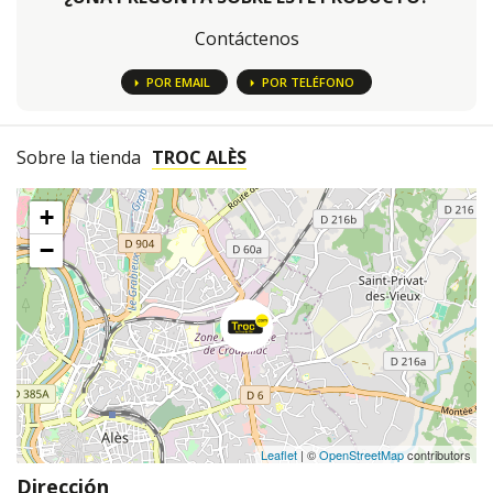
Contáctenos
POR EMAIL
POR TELÉFONO
Sobre la tienda
TROC ALÈS
+
−
Leaflet
| ©
OpenStreetMap
contributors
Dirección