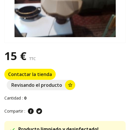
15 €
TTC
Contactar la tienda
Revisando el producto
star_border
Cantidad :
0
Compartir :
Producto limpiado y desinfectado!