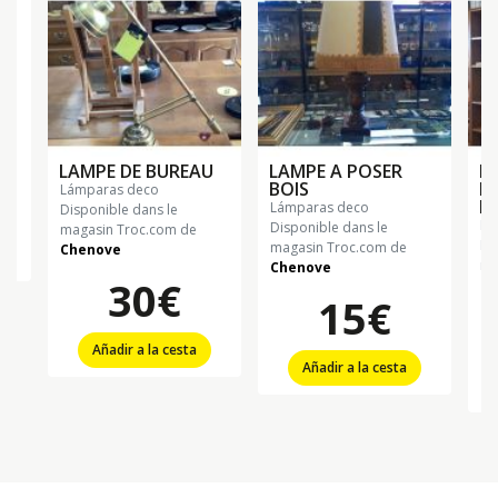
LAMPE DE BUREAU
LAMPE A POSER
L
BOIS
B
lámparas deco
F
lámparas deco
Disponible dans le
l
Disponible dans le
magasin Troc.com de
Di
magasin Troc.com de
Chenove
ma
Chenove
30€
Ch
15€
Añadir a la cesta
Añadir a la cesta