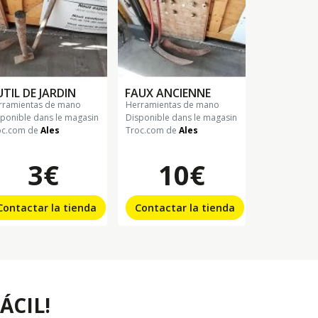
TIL DE JARDIN
FAUX ANCIENNE
erramientas de mano
herramientas de mano
sponible dans le magasin
Disponible dans le magasin
oc.com de
Ales
Troc.com de
Ales
3€
10€
Contactar la tienda
Contactar la tienda
ÁCIL!