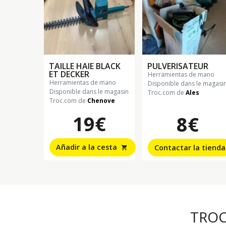
TAILLE HAIE BLACK
PULVERISATEUR
ET DECKER
herramientas de mano
herramientas de mano
Disponible dans le magasi
Disponible dans le magasin
Troc.com de
Ales
Troc.com de
Chenove
19€
8€
Añadir a la cesta
Contactar la tienda
shopping_cart
TRO