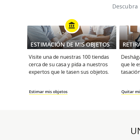
Descubra n
account_balance
ESTIMACIÓN DE MIS OBJETOS
RETIR
Visite una de nuestras 100 tiendas
Deshága
cerca de su casa y pida a nuestros
que le e
expertos que le tasen sus objetos.
tasación
Estimar mis objetos
Quitar mi
U