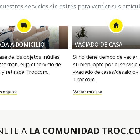
uestros servicios sin estrés para vender sus artícu
local_shipping
home
ADA A DOMICILIO
VACIADO DE CASA
se de los objetos inútiles
Si no tiene tiempo de vaciar,
storban, elija el servicio de
su bien, opte por el servicio
 y retirada Troc.com.
«vaciado de casas/desalojo»
Troc.com.
s objetos
Vaciar mi casa
NETE A
LA COMUNIDAD TROC.C