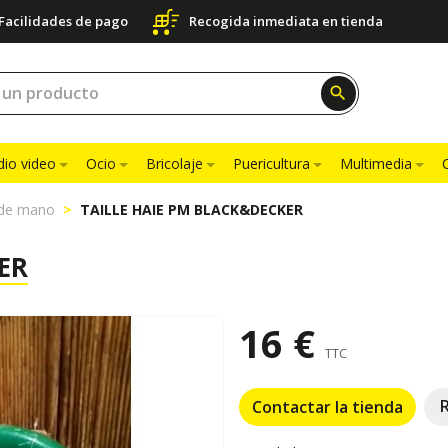
Facilidades de pago
Recogida inmediata en tienda
search
dio video
Ocio
Bricolaje
Puericultura
Multimedia
 de mano
TAILLE HAIE PM BLACK&DECKER
ER
16 €
TTC
Contactar la tienda