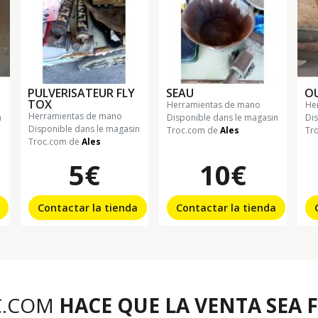
PULVERISATEUR FLY
SEAU
OU
TOX
herramientas de mano
h
herramientas de mano
n
Disponible dans le magasin
Di
Disponible dans le magasin
Troc.com de
Ales
Tr
Troc.com de
Ales
5€
10€
Contactar la tienda
Contactar la tienda
C.COM
HACE QUE LA VENTA SEA F