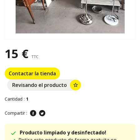
15 €
TTC
Contactar la tienda
Revisando el producto
star_border
Cantidad :
1
Compartir :
Producto limpiado y desinfectado!