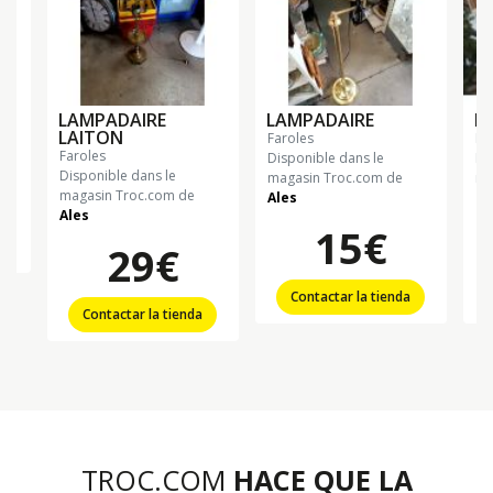
LAMPADAIRE
LAMPADAIRE
L
LAITON
faroles
fa
faroles
Disponible dans le
Di
Disponible dans le
magasin Troc.com de
ma
magasin Troc.com de
Ales
La
Ales
15€
29€
Contactar la tienda
Contactar la tienda
TROC.COM
HACE QUE LA