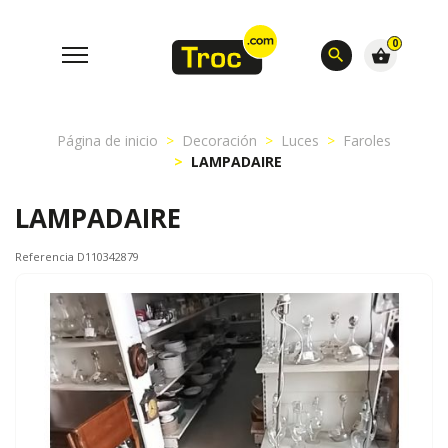
0
search
shopping_basket
Página de inicio
Decoración
Luces
Faroles
LAMPADAIRE
LAMPADAIRE
Referencia D110342879