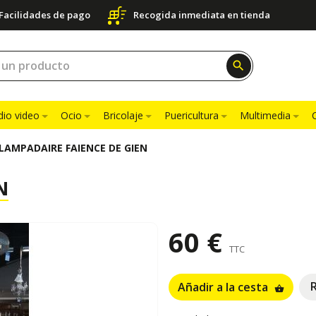
Facilidades de pago
Recogida inmediata en tienda
search
dio video
Ocio
Bricolaje
Puericultura
Multimedia
LAMPADAIRE FAIENCE DE GIEN
N
60 €
TTC
Añadir a la cesta
shopping_basket