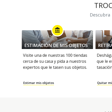
TRO
Descubra n
account_balance
ESTIMACIÓN DE MIS OBJETOS
RETIR
Visite una de nuestras 100 tiendas
Deshága
cerca de su casa y pida a nuestros
que le e
expertos que le tasen sus objetos.
tasación
Estimar mis objetos
Quitar mi