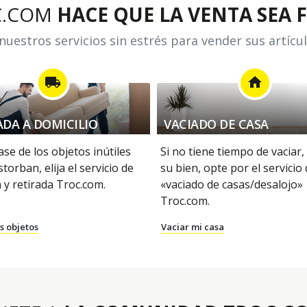
C.COM
HACE QUE LA VENTA SEA F
uestros servicios sin estrés para vender sus artícu
local_shipping
home
ADA A DOMICILIO
VACIADO DE CASA
se de los objetos inútiles
Si no tiene tiempo de vaciar,
storban, elija el servicio de
su bien, opte por el servicio
 y retirada Troc.com.
«vaciado de casas/desalojo»
Troc.com.
s objetos
Vaciar mi casa