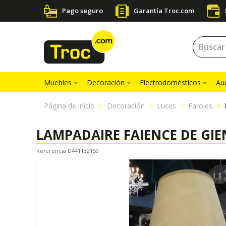
Pago seguro
Garantía Troc.com
Muebles
Decoración
Electrodomésticos
Au
Página de inicio
Decoración
Luces
Faroles
LAMPADAIRE FAIENCE DE GIE
Referencia D441132150