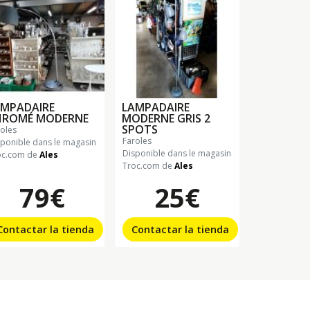
AMPADAIRE
LAMPADAIRE
HROMÉ MODERNE
MODERNE GRIS 2
SPOTS
roles
faroles
sponible dans le magasin
Disponible dans le magasin
oc.com de
Ales
Troc.com de
Ales
79€
25€
Contactar la tienda
Contactar la tienda