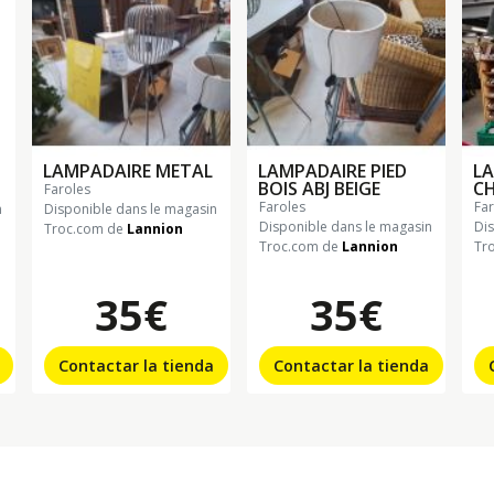
LAMPADAIRE METAL
LAMPADAIRE PIED
L
BOIS ABJ BEIGE
C
faroles
faroles
fa
n
Disponible dans le magasin
Disponible dans le magasin
Di
Troc.com de
Lannion
Troc.com de
Lannion
Tr
35€
35€
Contactar la tienda
Contactar la tienda