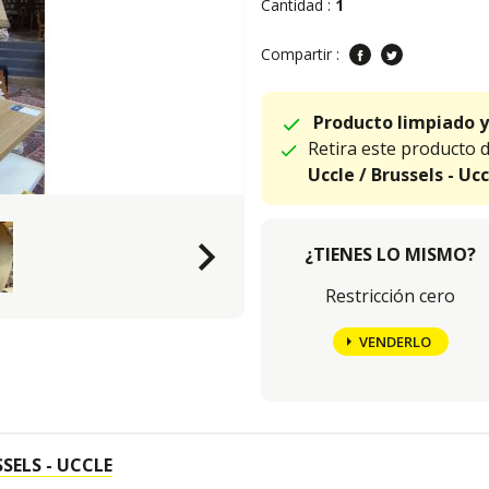
Cantidad :
1
Compartir :
Producto limpiado y
Retira este producto 
Uccle / Brussels - Ucc
keyboard_arrow_right
¿TIENES LO MISMO?
Restricción cero
VENDERLO
SELS - UCCLE