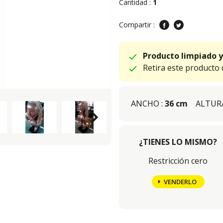
Cantidad :
1
Compartir :
Producto limpiado y
Retira este producto
ANCHO :
36 cm
ALTURA
keyboard_arrow_right
¿TIENES LO MISMO?
Restricción cero
VENDERLO