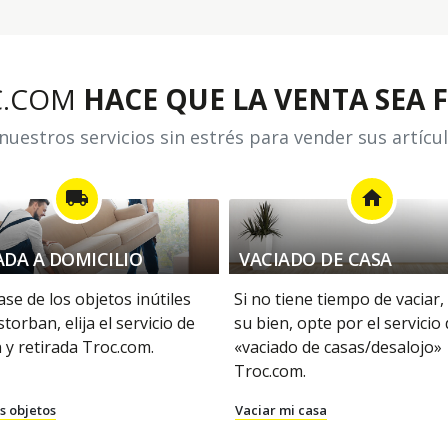
C.COM
HACE QUE LA VENTA SEA F
uestros servicios sin estrés para vender sus artícu
local_shipping
home
ADA A DOMICILIO
VACIADO DE CASA
se de los objetos inútiles
Si no tiene tiempo de vaciar,
storban, elija el servicio de
su bien, opte por el servicio
 y retirada Troc.com.
«vaciado de casas/desalojo»
Troc.com.
s objetos
Vaciar mi casa