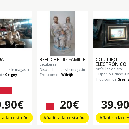
UA
BEELD HEILIG FAMILIE
COURREO
ELECTRÓNICO
esculturas
artículos de arte
e dans le magasin
Disponible dans le magasin
Disponible dans le 
 de
Grigny
Troc.com de
Wilrijk
Troc.com de
Grign
49.90€
9.90€
20€
39.9
25€
 a la cesta
Añadir a la cesta
Añadir a la c
shopping_cart
shopping_cart