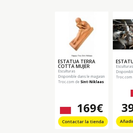
ESTATUA TERRA
ESTAT
COTTA MUJER
esculturas
esculturas
Disponibl
Disponible dans le magasin
Troc.com
Troc.com de
Sint-Niklaas
3
169€
195€
Añadir
Contactar la tienda