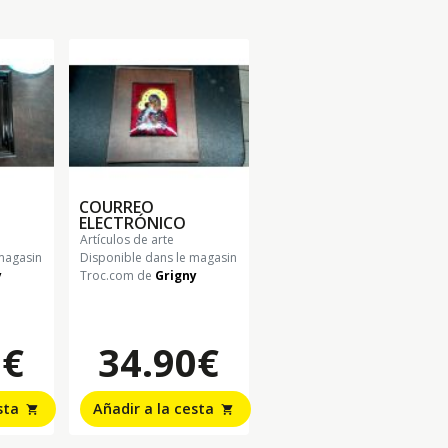
COURREO
ELECTRÓNICO
artículos de arte
magasin
Disponible dans le magasin
y
Troc.com de
Grigny
0€
34.90€
esta
Añadir a la cesta
shopping_cart
shopping_cart