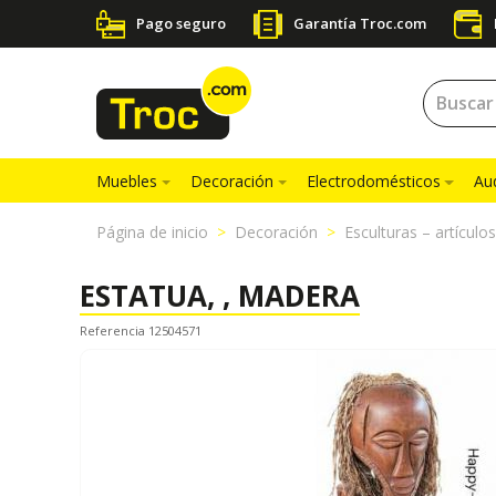
Pago seguro
Garantía Troc.com
Muebles
Decoración
Electrodomésticos
Au
Página de inicio
Decoración
Esculturas – artículo
ESTATUA, , MADERA
Referencia 12504571