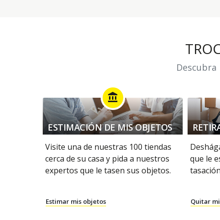
TRO
Descubra n
account_balance
ESTIMACIÓN DE MIS OBJETOS
RETIR
Visite una de nuestras 100 tiendas
Deshága
cerca de su casa y pida a nuestros
que le e
expertos que le tasen sus objetos.
tasación
Estimar mis objetos
Quitar mi