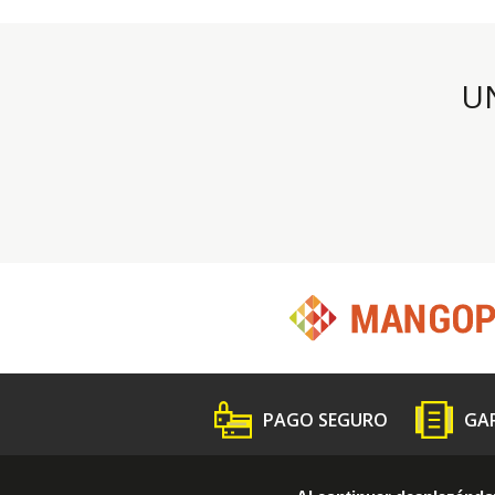
U
PAGO SEGURO
GA
¿Quién somos?
Sigue la guia
Comunicado d