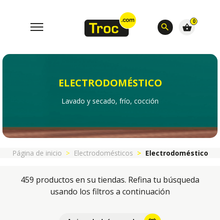
0
search
shopping_basket
ELECTRODOMÉSTICO
Lavado y secado, frío, cocción
Página de inicio
Electrodomésticos
Electrodoméstico
459 productos en su tiendas. Refina tu búsqueda
usando los filtros a continuación