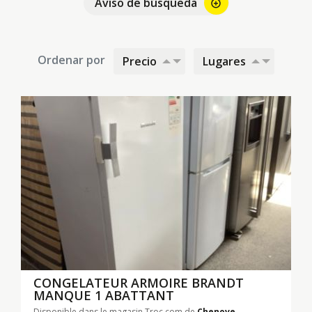
Aviso de búsqueda
alarm_add
Ordenar por
Precio
Lugares
CONGELATEUR ARMOIRE BRANDT
MANQUE 1 ABATTANT
Disponible dans le magasin Troc.com de
Chenove