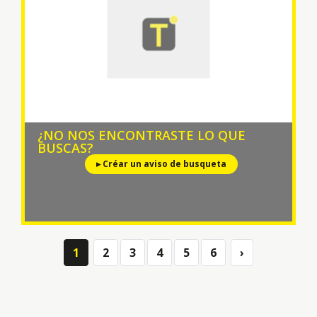
¿NO NOS ENCONTRASTE LO QUE
BUSCAS?
▸ Créar un aviso de busqueta
1
2
3
4
5
6
›
Next