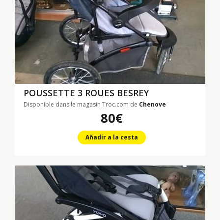
POUSSETTE 3 ROUES BESREY
Disponible dans le magasin Troc.com de
Chenove
80€
Añadir a la cesta