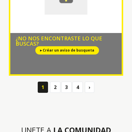
¿NO NOS ENCONTRASTE LO QUE
BUSCAS?
▸ Créar un aviso de busqueta
1
2
3
4
›
Next
UNETE A
LA COMUNIDAD