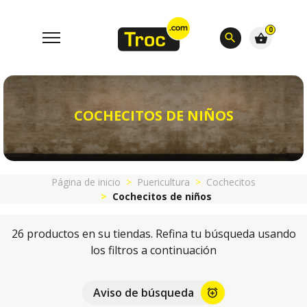
0
search
shopping_basket
COCHECITOS DE NIÑOS
Página de inicio
Puericultura
Cochecitos
Cochecitos de niños
26 productos en su tiendas. Refina tu búsqueda usando
los filtros a continuación
Aviso de búsqueda
alarm_add