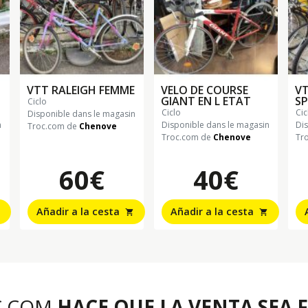
VTT RALEIGH FEMME
VELO DE COURSE
V
GIANT EN L ETAT
SP
ciclo
ciclo
ci
Disponible dans le magasin
n
Disponible dans le magasin
Di
Troc.com de
Chenove
Troc.com de
Chenove
Tr
60€
40€
Añadir a la cesta
Añadir a la cesta
shopping_cart
shopping_cart
C.COM
HACE QUE LA VENTA SEA F