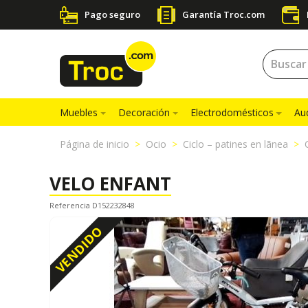
Pago seguro
Garantía Troc.com
Muebles
Decoración
Electrodomésticos
Au
Página de inicio
Ocio
Ciclo – patines en lãnea
VELO ENFANT
Referencia D152232848
VENDIDO