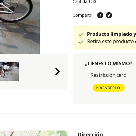
Cantidad :
0
Compartir :
Producto limpiado y
Retira este producto
¿TIENES LO MISMO?
keyboard_arrow_right
Restricción cero
VENDERLO
Dirección