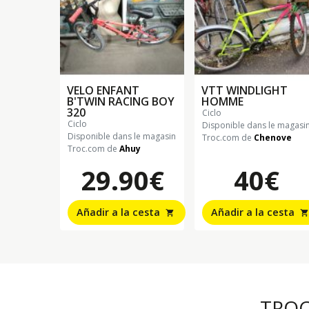
VELO ENFANT
VTT WINDLIGHT
B'TWIN RACING BOY
HOMME
320
ciclo
ciclo
Disponible dans le magasi
Disponible dans le magasin
Troc.com de
Chenove
Troc.com de
Ahuy
29.90€
40€
Añadir a la cesta
Añadir a la cesta
shopping_cart
shopping_cart
TRO