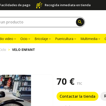
Facilidades de pago
Recogida inmediata en tienda
search
dio video
Ocio
Bricolaje
Puericultura
Multimedia
Ciclo
VELO ENFANT
70 €
TTC
Contactar la tienda