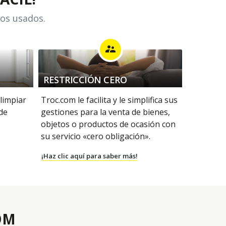
los usados.
supervisor_account
RESTRICCIÓN CERO
 limpiar
Troc.com le facilita y le simplifica sus
 de
gestiones para la venta de bienes,
objetos o productos de ocasión con
su servicio «cero obligación».
¡Haz clic aquí para saber más!
OM