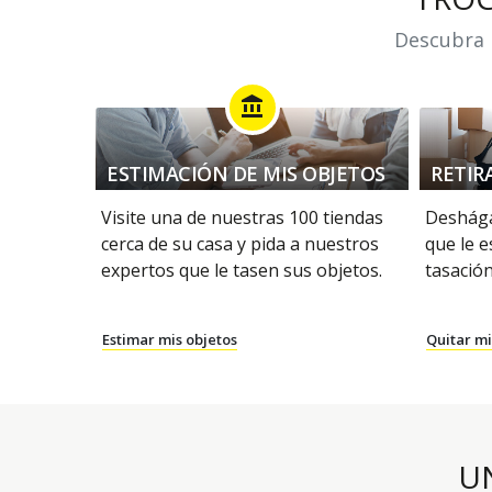
Descubra n
account_balance
ESTIMACIÓN DE MIS OBJETOS
RETIR
Visite una de nuestras 100 tiendas
Deshága
cerca de su casa y pida a nuestros
que le e
expertos que le tasen sus objetos.
tasación
Estimar mis objetos
Quitar mi
U