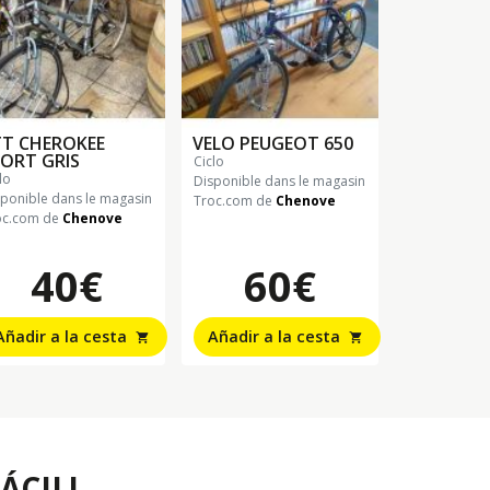
TT CHEROKEE
VELO PEUGEOT 650
ORT GRIS
ciclo
clo
Disponible dans le magasin
sponible dans le magasin
Troc.com de
Chenove
oc.com de
Chenove
40€
60€
Añadir a la cesta
Añadir a la cesta
shopping_cart
shopping_cart
ÁCIL!