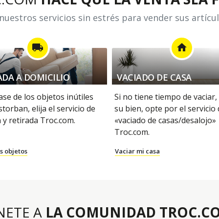
uestros servicios sin estrés para vender sus artícu
local_shipping
home
ADA A DOMICILIO
VACIADO DE CASA
se de los objetos inútiles
Si no tiene tiempo de vaciar,
storban, elija el servicio de
su bien, opte por el servicio
 y retirada Troc.com.
«vaciado de casas/desalojo»
Troc.com.
s objetos
Vaciar mi casa
NETE A
LA COMUNIDAD TROC.C