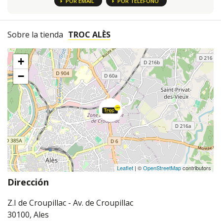
POR EMAIL
POR TELÉFONO
Sobre la tienda
TROC ALÈS
+
−
Leaflet
| ©
OpenStreetMap
contributors
Dirección
Z.I de Croupillac - Av. de Croupillac
30100, Ales