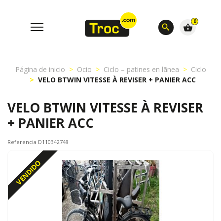
0
search
shopping_basket
Página de inicio
Ocio
Ciclo – patines en lãnea
Ciclo
VELO BTWIN VITESSE À REVISER + PANIER ACC
VELO BTWIN VITESSE À REVISER
+ PANIER ACC
Referencia D110342748
VENDIDO