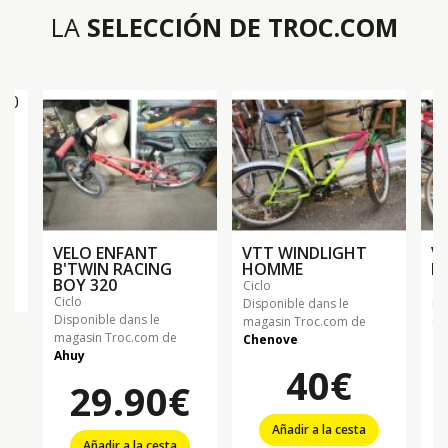
LA
SELECCIÓN DE TROC.COM
50
VELO ENFANT
VTT WINDLIGHT
V
B'TWIN RACING
HOMME
F
BOY 320
ciclo
ci
ciclo
Disponible dans le
Di
Disponible dans le
magasin Troc.com de
ma
magasin Troc.com de
Chenove
Ch
Ahuy
40€
29.90€
Añadir a la cesta
Añadir a la cesta