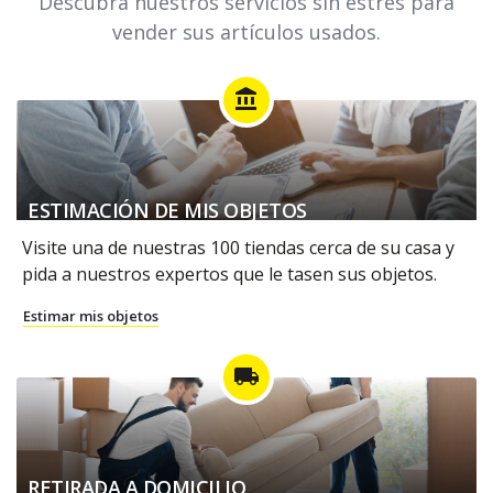
Descubra nuestros servicios sin estrés para
vender sus artículos usados.
account_balance
ESTIMACIÓN DE MIS OBJETOS
Visite una de nuestras 100 tiendas cerca de su casa y
pida a nuestros expertos que le tasen sus objetos.
Estimar mis objetos
local_shipping
RETIRADA A DOMICILIO