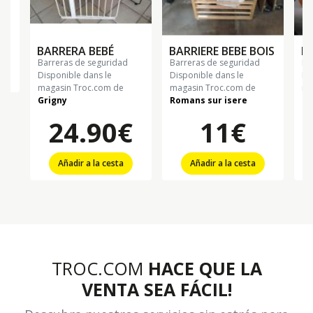
BARRERA BEBÉ
BARRIERE BEBE BOIS
BA
barreras de seguridad
barreras de seguridad
b
Disponible dans le
Disponible dans le
Di
magasin Troc.com de
magasin Troc.com de
ma
Grigny
Romans sur isere
G
24.90€
11€
Añadir a la cesta
Añadir a la cesta
TROC.COM
HACE QUE LA
VENTA SEA FÁCIL!