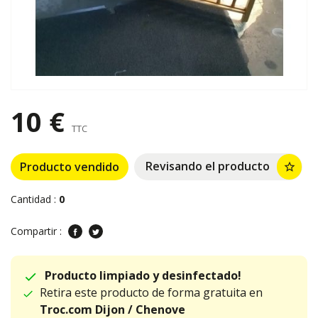
10 €
TTC
Revisando el producto
Producto vendido
star_border
Cantidad :
0
Compartir :
Producto limpiado y desinfectado!
Retira este producto de forma gratuita en
Troc.com Dijon / Chenove