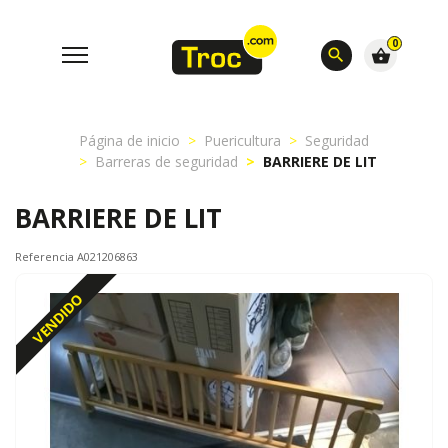
0
search
shopping_basket
Página de inicio
Puericultura
Seguridad
Barreras de seguridad
BARRIERE DE LIT
BARRIERE DE LIT
Referencia A021206863
VENDIDO