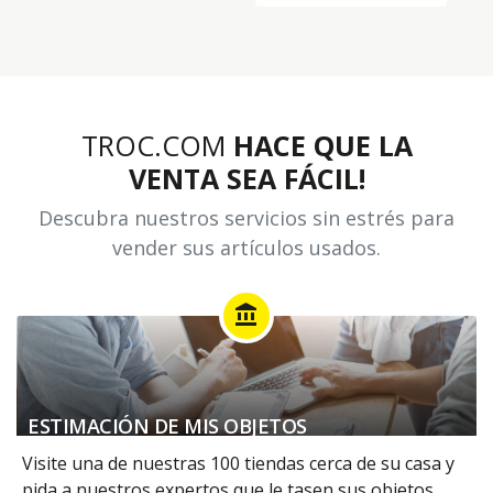
TROC.COM
HACE QUE LA
VENTA SEA FÁCIL!
Descubra nuestros servicios sin estrés para
vender sus artículos usados.
account_balance
ESTIMACIÓN DE MIS OBJETOS
Visite una de nuestras 100 tiendas cerca de su casa y
pida a nuestros expertos que le tasen sus objetos.