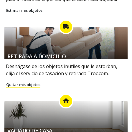
Estimar mis objetos
local_shipping
RETIRADA A DOMICILIO
Deshágase de los objetos inútiles que le estorban,
elija el servicio de tasación y retirada Troc.com.
Quitar mis objetos
home
VACIADO DE CASA