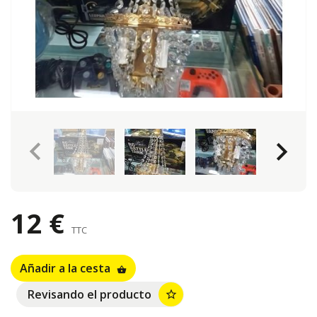
keyboard_arrow_left
keyboard_arrow_right
12 €
TTC
Añadir a la cesta
shopping_basket
Revisando el producto
star_border