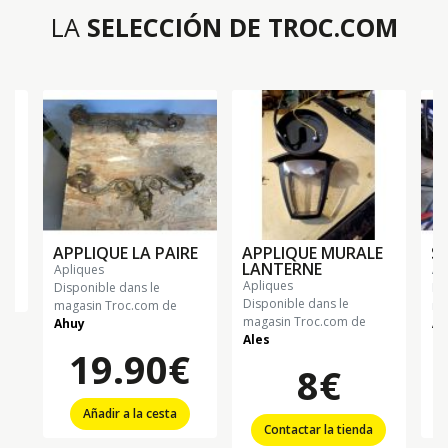
LA
SELECCIÓN DE TROC.COM
€
APPLIQUE LA PAIRE
APPLIQUE MURALE
S
LANTERNE
apliques
a
apliques
Disponible dans le
Di
Disponible dans le
magasin Troc.com de
ma
magasin Troc.com de
Ahuy
Al
Ales
19.90€
8€
Añadir a la cesta
Contactar la tienda