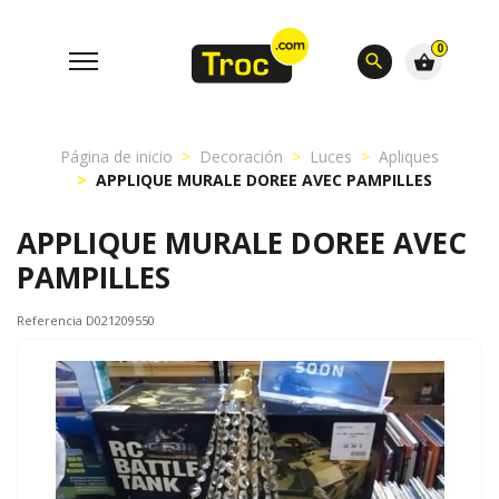
0
search
shopping_basket
Página de inicio
Decoración
Luces
Apliques
APPLIQUE MURALE DOREE AVEC PAMPILLES
APPLIQUE MURALE DOREE AVEC
PAMPILLES
Referencia D021209550