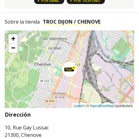
POR EMAIL
POR TELÉFONO
Sobre la tienda
TROC DIJON / CHENOVE
+
−
Leaflet
| ©
OpenStreetMap
contributors
Dirección
10, Rue Gay Lussac
21300, Chenove