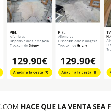
PIEL
PIEL
TA
FL
alfombras
alfombras
a
n
Disponible dans le magasin
Disponible dans le magasin
Di
Troc.com de
Grigny
Troc.com de
Grigny
Tr
129.90€
129.90€
Añadir a la cesta
Añadir a la cesta
shopping_cart
shopping_cart
C.COM
HACE QUE LA VENTA SEA F