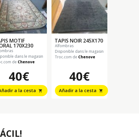
PIS MOTIF
TAPIS NOIR 245X170
ORAL 170X230
alfombras
lfombras
Disponible dans le magasin
sponible dans le magasin
Troc.com de
Chenove
oc.com de
Chenove
40€
40€
Añadir a la cesta
Añadir a la cesta
shopping_cart
shopping_cart
ÁCIL!