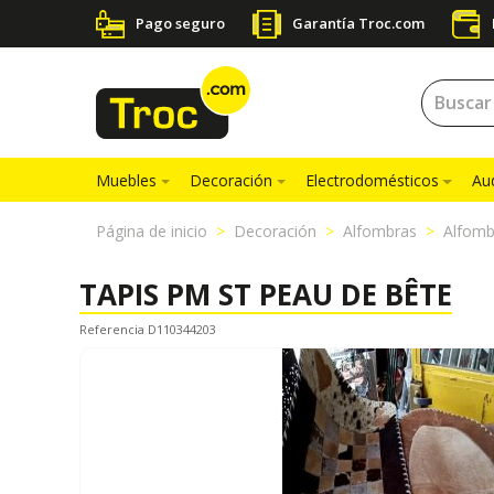
Pago seguro
Garantía Troc.com
Muebles
Decoración
Electrodomésticos
Au
Página de inicio
Decoración
Alfombras
Alfomb
TAPIS PM ST PEAU DE BÊTE
Referencia D110344203