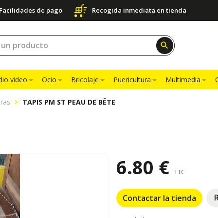
Facilidades de pago
Recogida inmediata en tienda
search
dio video
Ocio
Bricolaje
Puericultura
Multimedia
ras
TAPIS PM ST PEAU DE BÊTE
6.80 €
TTC
Contactar la tienda