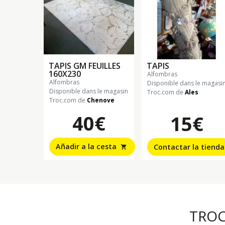
TAPIS GM FEUILLES
TAPIS
160X230
alfombras
alfombras
Disponible dans le magasi
Disponible dans le magasin
Troc.com de
Ales
Troc.com de
Chenove
40€
15€
Añadir a la cesta
Contactar la tienda
shopping_cart
TRO