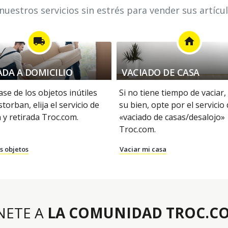
uestros servicios sin estrés para vender sus artícu
local_shipping
home
ADA A DOMICILIO
VACIADO DE CASA
se de los objetos inútiles
Si no tiene tiempo de vaciar,
storban, elija el servicio de
su bien, opte por el servicio
 y retirada Troc.com.
«vaciado de casas/desalojo»
Troc.com.
s objetos
Vaciar mi casa
NETE A
LA COMUNIDAD TROC.C