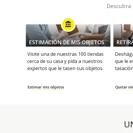
Descubra n
account_balance
ESTIMACIÓN DE MIS OBJETOS
RETIR
Visite una de nuestras 100 tiendas
Deshága
cerca de su casa y pida a nuestros
que le e
expertos que le tasen sus objetos.
tasación
Estimar mis objetos
Quitar mi
U