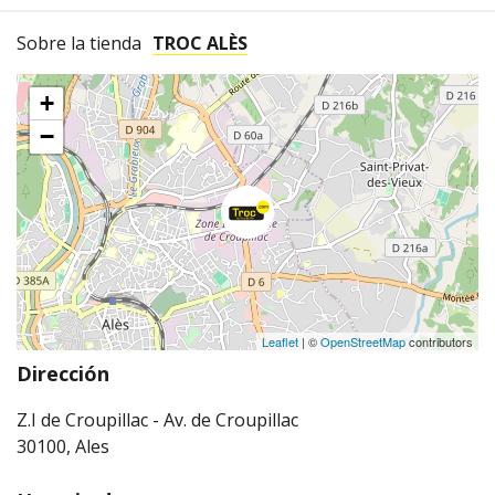
Sobre la tienda
TROC ALÈS
+
−
Leaflet
| ©
OpenStreetMap
contributors
Dirección
Z.I de Croupillac - Av. de Croupillac
30100, Ales