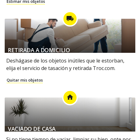
Estimar mis objetos
local_shipping
RETIRADA A DOMICILIO
Deshágase de los objetos inútiles que le estorban,
elija el servicio de tasación y retirada Troc.com.
Quitar mis objetos
home
VACIADO DE CASA
Si no tiene tiempo de vaciar, limpiar su bien, opte por