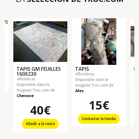
TAPIS GM FEUILLES
TAPIS
PI
160X230
alfombras
a
alfombras
Disponible dans le
Di
Disponible dans le
magasin Troc.com de
ma
magasin Troc.com de
Ales
Gr
Chenove
15€
40€
Contactar la tienda
Añadir a la cesta