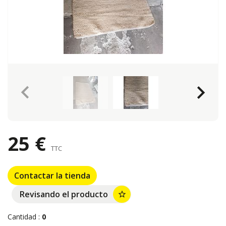
keyboard_arrow_left
keyboard_arrow_right
25 €
TTC
Contactar la tienda
Revisando el producto
star_border
Cantidad :
0