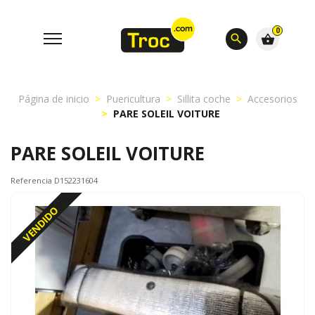
0
search
shopping_basket
Página de inicio
Puericultura
Sillita coche
Accesorios
PARE SOLEIL VOITURE
PARE SOLEIL VOITURE
Referencia D152231604
VENDIDO