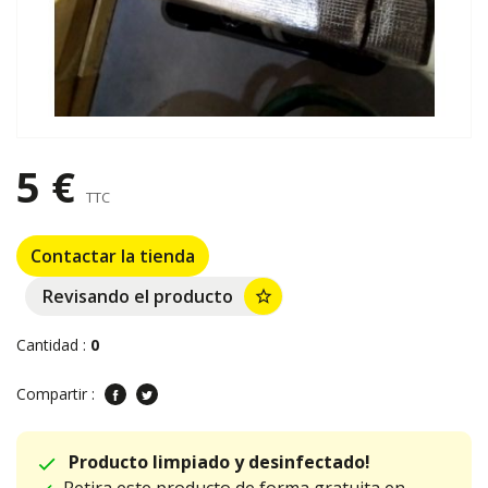
5 €
TTC
Contactar la tienda
Revisando el producto
star_border
Cantidad :
0
Compartir :
Producto limpiado y desinfectado!