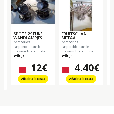
SPOTS 2STUKS
FRUITSCHAAL
P
WANDLAMPJES
METAAL
O
accesorios
accesorios
a
Disponible dans le
Disponible dans le
Di
magasin Troc.com de
magasin Troc.com de
ma
Wilrijk
Wilrijk
Wi
12€
4.40€
15€
25€
5
Añadir a la cesta
Añadir a la cesta