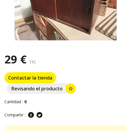
29 €
TTC
Contactar la tienda
Revisando el producto
star_border
Cantidad :
0
Compartir :