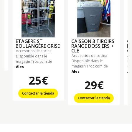
ETAGERE ST
CAISSON 3 TIROIRS
CA
BOULANGÈRE GRISE
RANGE DOSSIERS +
R
CLÉ
CL
accesorios de cocina
accesorios de cocina
a
Disponible dans le
Disponible dans le
Di
magasin Troc.com de
magasin Troc.com de
ma
Ales
Ales
Al
25€
29€
Contactar la tienda
Contactar la tienda