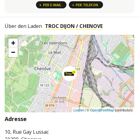
PER E-MAIL
PER TELEFON
Über den Laden
TROC DIJON / CHENOVE
+
−
Leaflet
| ©
OpenStreetMap
contributors
Adresse
10, Rue Gay Lussac