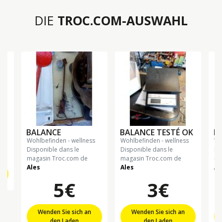
DIE
TROC.COM-AUSWAHL
s
BALANCE
BALANCE TESTÉ OK
B
wohlbefinden - wellness
wohlbefinden - wellness
Disponible dans le
Disponible dans le
Di
magasin Troc.com de
magasin Troc.com de
ma
Ales
Ales
Al
5€
3€
Wenden Sie sich an
Wenden Sie sich an
den Laden
den Laden