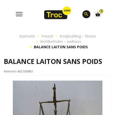
0
search
shopping_basket
Startseite
Freizeit
Bodybuilding – fitness
Wohlbefinden – wellness
BALANCE LAITON SANS POIDS
BALANCE LAITON SANS POIDS
Referenz A021209881