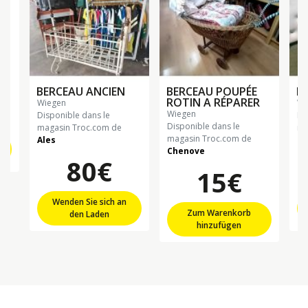
PE
BERCEAU ANCIEN
BERCEAU POUPÉE
B
ROTIN A RÉPARER
wiegen
w
wiegen
Disponible dans le
Di
Disponible dans le
magasin Troc.com de
ma
magasin Troc.com de
Ales
Ch
Chenove
80€
15€
Wenden Sie sich an
Zum Warenkorb
den Laden
hinzufügen