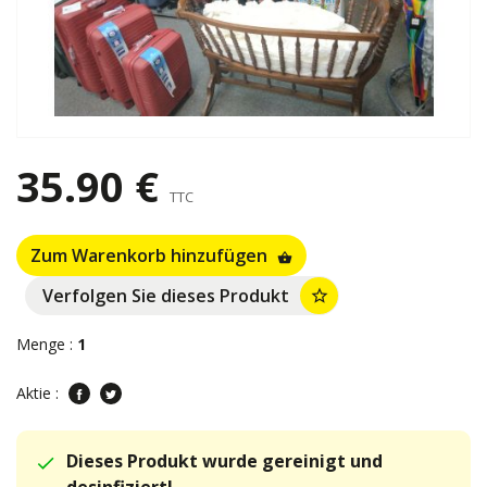
35.90 €
TTC
Zum Warenkorb hinzufügen
shopping_basket
Verfolgen Sie dieses Produkt
star_border
Menge :
1
Aktie :
Dieses Produkt wurde gereinigt und