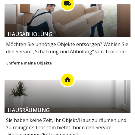
local_shipping
HAUSABHOLUNG
Möchten Sie unnötige Objekte entsorgen? Wählen Sie
den Service „Schätzung und Abholung“ von Troc.com!
Entferne meine Objekte
home
HAUSRÄUMUNG
Sie haben keine Zeit, Ihr Objekt/Haus zu räumen und
zu reinigen? Troc.com bietet Ihnen den Service
„Hausräumung/Entrümpelung“!