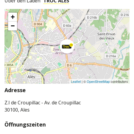
Über den Laden
TROC ALÈS
+
−
Leaflet
| ©
OpenStreetMap
contributors
Adresse
Z.I de Croupillac - Av. de Croupillac
30100, Ales
Öffnungszeiten