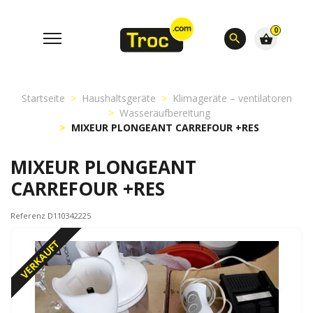
0
search
shopping_basket
Startseite
Haushaltsgeräte
Klimageräte – ventilatoren
Wasseraufbereitung
MIXEUR PLONGEANT CARREFOUR +RES
MIXEUR PLONGEANT
CARREFOUR +RES
Referenz D110342225
VERKAUFT