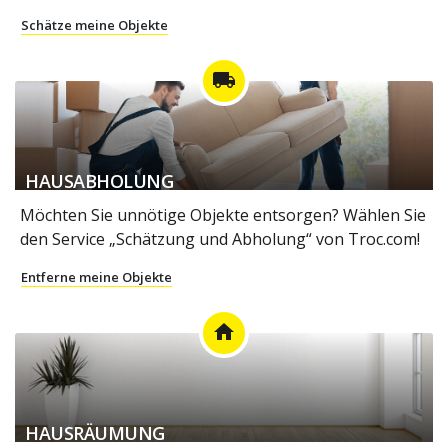
Schätze meine Objekte
local_shipping
HAUSABHOLUNG
Möchten Sie unnötige Objekte entsorgen? Wählen Sie
den Service „Schätzung und Abholung“ von Troc.com!
Entferne meine Objekte
home
HAUSRÄUMUNG