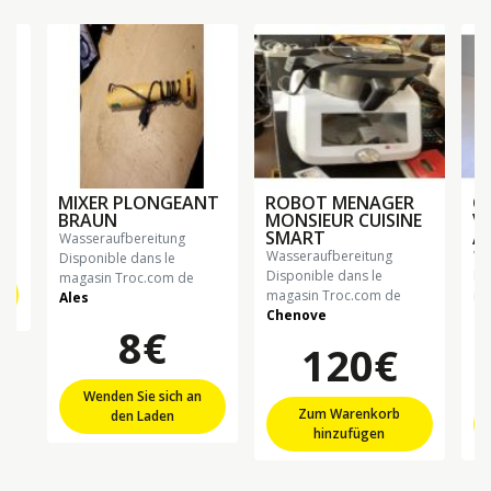
MIXER PLONGEANT
ROBOT MENAGER
C
BRAUN
MONSIEUR CUISINE
V
SMART
A
wasseraufbereitung
wasseraufbereitung
Disponible dans le
Disponible dans le
Di
magasin Troc.com de
magasin Troc.com de
ma
Ales
Chenove
Ch
8€
120€
Wenden Sie sich an
Zum Warenkorb
den Laden
hinzufügen