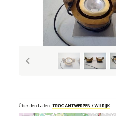
keyboard_arrow_left
Über den Laden
TROC ANTWERPEN / WILRIJK