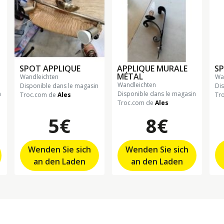
SPOT APPLIQUE
APPLIQUE MURALE
S
MÉTAL
wandleichten
w
wandleichten
Disponible dans le magasin
Di
n
Disponible dans le magasin
Troc.com de
Ales
Tr
Troc.com de
Ales
5€
8€
Wenden Sie sich
Wenden Sie sich
an den Laden
an den Laden