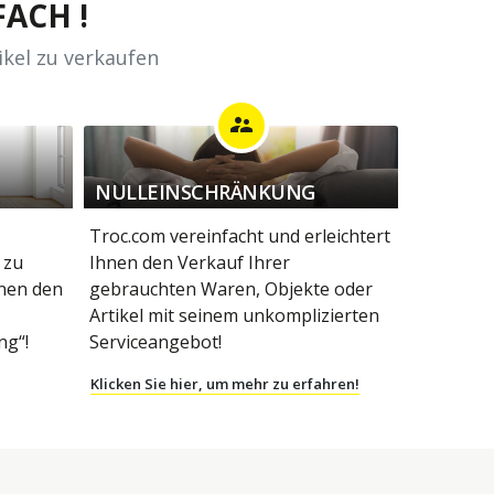
ACH !
ikel zu verkaufen
supervisor_account
NULLEINSCHRÄNKUNG
Troc.com vereinfacht und erleichtert
 zu
Ihnen den Verkauf Ihrer
hnen den
gebrauchten Waren, Objekte oder
Artikel mit seinem unkomplizierten
g“!
Serviceangebot!
Klicken Sie hier, um mehr zu erfahren!