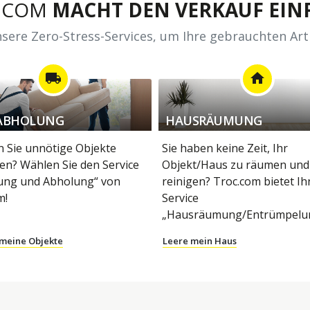
.COM
MACHT DEN VERKAUF EINF
sere Zero-Stress-Services, um Ihre gebrauchten Art
local_shipping
home
ABHOLUNG
HAUSRÄUMUNG
 Sie unnötige Objekte
Sie haben keine Zeit, Ihr
en? Wählen Sie den Service
Objekt/Haus zu räumen und
ung und Abholung“ von
reinigen? Troc.com bietet I
m!
Service
„Hausräumung/Entrümpelun
 meine Objekte
Leere mein Haus