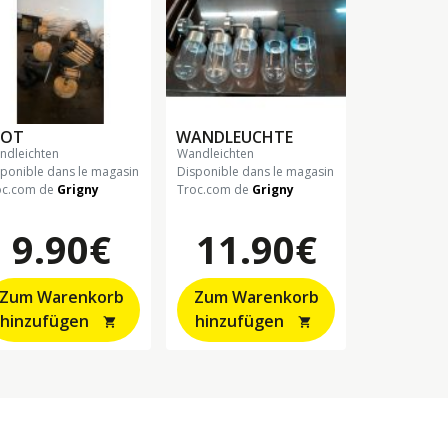
POT
WANDLEUCHTE
andleichten
wandleichten
sponible dans le magasin
Disponible dans le magasin
oc.com de
Grigny
Troc.com de
Grigny
9.90€
11.90€
Zum Warenkorb
Zum Warenkorb
hinzufügen
hinzufügen
shopping_cart
shopping_cart