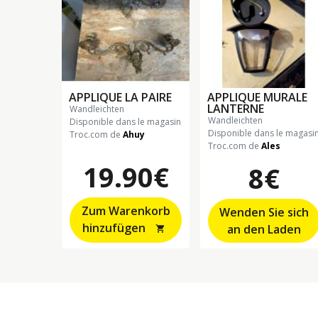
APPLIQUE LA PAIRE
APPLIQUE MURALE
LANTERNE
wandleichten
wandleichten
Disponible dans le magasin
Disponible dans le magasi
Troc.com de
Ahuy
Troc.com de
Ales
19.90€
8€
Zum Warenkorb
Wenden Sie sich
hinzufügen
an den Laden
shopping_cart