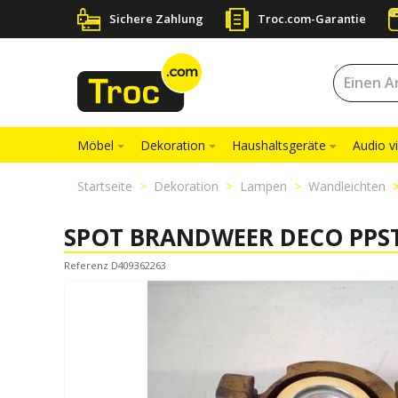
Sichere Zahlung
Troc.com-Garantie
Möbel
Dekoration
Haushaltsgeräte
Audio v
Startseite
Dekoration
Lampen
Wandleichten
SPOT BRANDWEER DECO PPST
Referenz D409362263