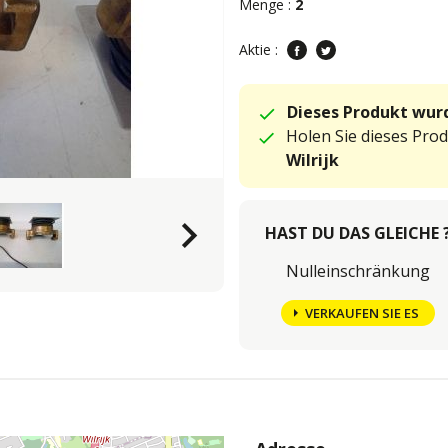
Menge :
2
Aktie :
Dieses Produkt wurd
Holen Sie dieses Pro
Wilrijk
keyboard_arrow_right
HAST DU DAS GLEICHE 
Nulleinschränkung
VERKAUFEN SIE ES