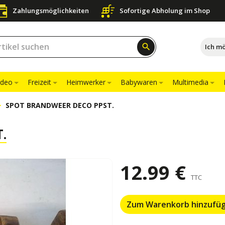
Zahlungsmöglichkeiten
Sofortige Abholung im Shop
search
Ich m
ideo
Freizeit
Heimwerker
Babywaren
Multimedia
SPOT BRANDWEER DECO PPST.
.
12.99 €
TTC
Zum Warenkorb hinzufü