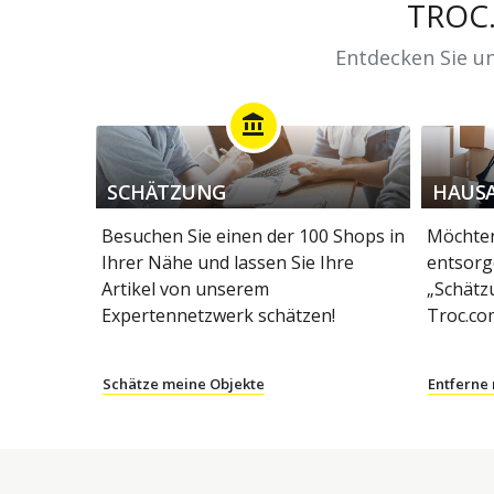
TROC
Entdecken Sie un
account_balance
SCHÄTZUNG
HAUS
Besuchen Sie einen der 100 Shops in
Möchten
Ihrer Nähe und lassen Sie Ihre
entsorg
Artikel von unserem
„Schätz
Expertennetzwerk schätzen!
Troc.co
Schätze meine Objekte
Entferne