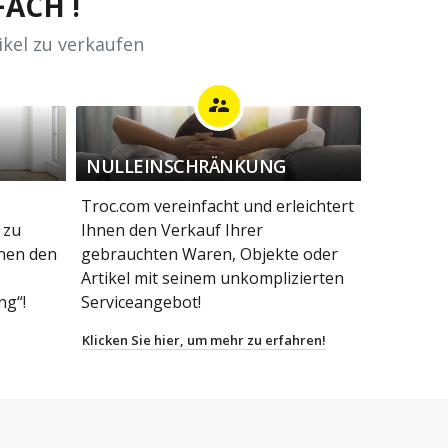
ACH !
ikel zu verkaufen
supervisor_account
NULLEINSCHRÄNKUNG
Troc.com vereinfacht und erleichtert
 zu
Ihnen den Verkauf Ihrer
hnen den
gebrauchten Waren, Objekte oder
Artikel mit seinem unkomplizierten
g“!
Serviceangebot!
Klicken Sie hier, um mehr zu erfahren!