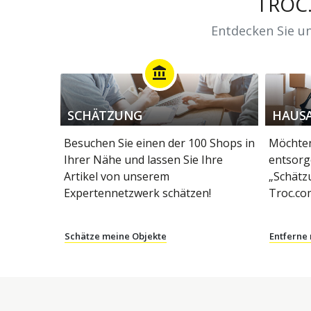
TROC
Entdecken Sie un
account_balance
SCHÄTZUNG
HAUS
Besuchen Sie einen der 100 Shops in
Möchten
Ihrer Nähe und lassen Sie Ihre
entsorg
Artikel von unserem
„Schätz
Expertennetzwerk schätzen!
Troc.co
Schätze meine Objekte
Entferne