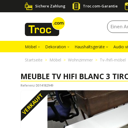
Sichere Zahlung
Troc.com-Garantie
Möbel
Dekoration
Haushaltsgeräte
Audio v
Startseite
Möbel
Wohnzimmer
Tv-/hifi-möbel
MEUBLE TV HIFI BLANC 3 TIR
Referenz D014182949
VERKAUFT