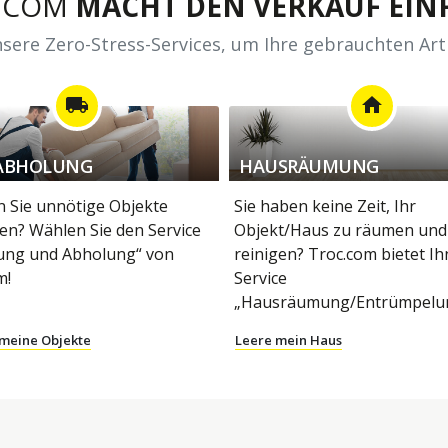
.COM
MACHT DEN VERKAUF EINF
sere Zero-Stress-Services, um Ihre gebrauchten Art
local_shipping
home
ABHOLUNG
HAUSRÄUMUNG
 Sie unnötige Objekte
Sie haben keine Zeit, Ihr
en? Wählen Sie den Service
Objekt/Haus zu räumen und
ung und Abholung“ von
reinigen? Troc.com bietet I
m!
Service
„Hausräumung/Entrümpelun
 meine Objekte
Leere mein Haus