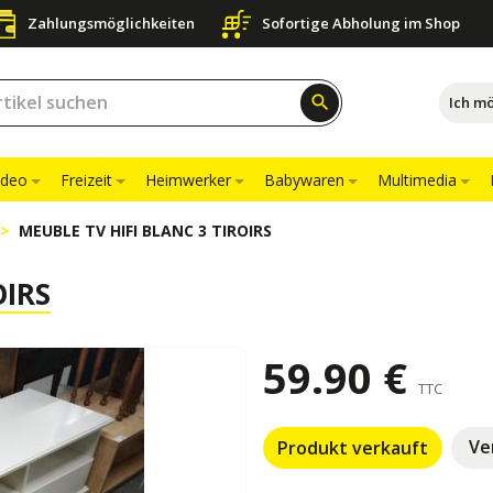
Zahlungsmöglichkeiten
Sofortige Abholung im Shop
search
Ich m
ideo
Freizeit
Heimwerker
Babywaren
Multimedia
MEUBLE TV HIFI BLANC 3 TIROIRS
OIRS
59.90 €
TTC
Ve
Produkt verkauft