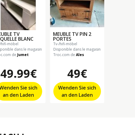
UBLE TV
MEUBLE TV PIN 2
QUELLE BLANC
PORTES
-/hifi-möbel
tv-/hifi-möbel
sponible dans le magasin
Disponible dans le magasin
oc.com de
Jumet
Troc.com de
Ales
49.99€
49€
Wenden Sie sich
Wenden Sie sich
an den Laden
an den Laden