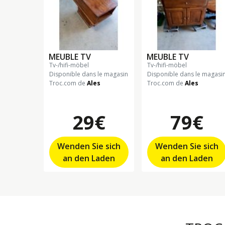
MEUBLE TV
MEUBLE TV
tv-/hifi-möbel
tv-/hifi-möbel
Disponible dans le magasin
Disponible dans le magasi
Troc.com de
Ales
Troc.com de
Ales
29€
79€
Wenden Sie sich
Wenden Sie sich
an den Laden
an den Laden