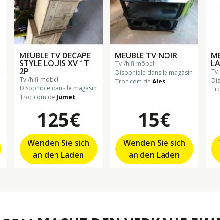
MEUBLE TV DECAPE
MEUBLE TV NOIR
ME
STYLE LOUIS XV 1T
LA
tv-/hifi-möbel
2P
tv
n
Disponible dans le magasin
tv-/hifi-möbel
Di
Troc.com de
Ales
Disponible dans le magasin
Tr
Troc.com de
Jumet
125€
15€
Wenden Sie sich
Wenden Sie sich
an den Laden
an den Laden