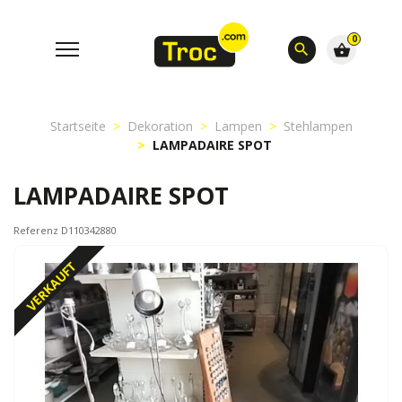
0
search
shopping_basket
Startseite
Dekoration
Lampen
Stehlampen
LAMPADAIRE SPOT
LAMPADAIRE SPOT
Referenz D110342880
VERKAUFT