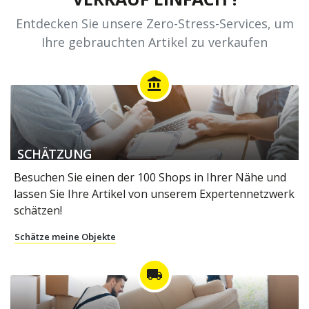
TROC.COM
MACHT DEN
VERKAUF EINFACH !
Entdecken Sie unsere Zero-Stress-Services, um
Ihre gebrauchten Artikel zu verkaufen
account_balance
SCHÄTZUNG
Besuchen Sie einen der 100 Shops in Ihrer Nähe und
lassen Sie Ihre Artikel von unserem Expertennetzwerk
schätzen!
Schätze meine Objekte