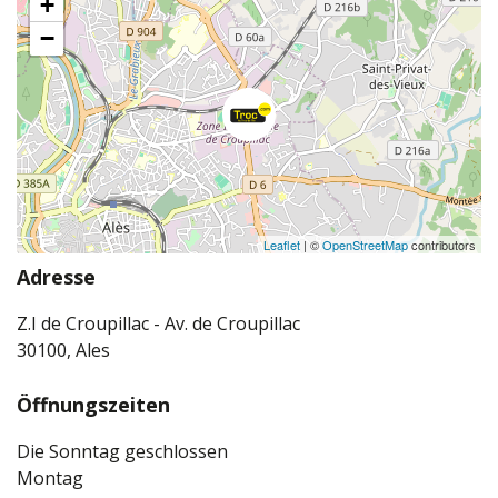
+
−
Leaflet
| ©
OpenStreetMap
contributors
Adresse
Z.I de Croupillac - Av. de Croupillac
30100, Ales
Öffnungszeiten
Die Sonntag geschlossen
Montag