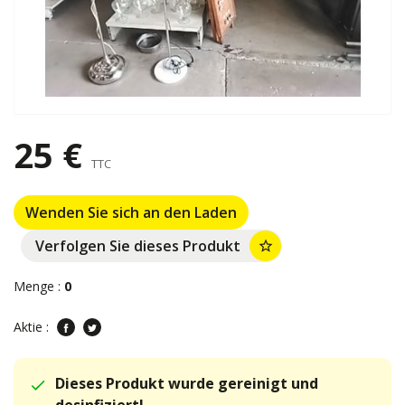
25 €
TTC
Wenden Sie sich an den Laden
Verfolgen Sie dieses Produkt
star_border
Menge :
0
Aktie :
Dieses Produkt wurde gereinigt und