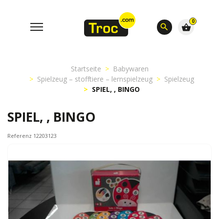
0
search
shopping_basket
Startseite
Babywaren
Spielzeug – stofftiere – lernspielzeug
Spielzeug
SPIEL, , BINGO
SPIEL, , BINGO
Referenz 12203123