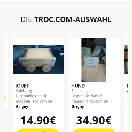
DIE
TROC.COM-AUSWAHL
€
JOUET
HUND
M
A
spielzeug
spielzeug
s
Disponible dans le
Disponible dans le
Di
magasin Troc.com de
magasin Troc.com de
ma
Grigny
Grigny
Gr
14.90€
34.90€