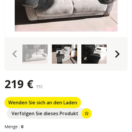
keyboard_arrow_left
keyboard_arrow_right
219 €
TTC
Wenden Sie sich an den Laden
Verfolgen Sie dieses Produkt
star_border
Menge :
0