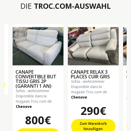
DIE
TROC.COM-AUSWAHL
CANAPE
CANAPE RELAX 3
C
CONVERTIBLE BUT
PLACES CUIR GRIS
C
TISSU GRIS 2P
sofas - wohnzimmer
s
(GARANTI 1 AN)
Disponible dans le
Di
sofas - wohnzimmer
magasin Troc.com de
ma
Disponible dans le
Chenove
Al
magasin Troc.com de
290€
Chenove
800€
Zum Warenkorb
hinzufügen