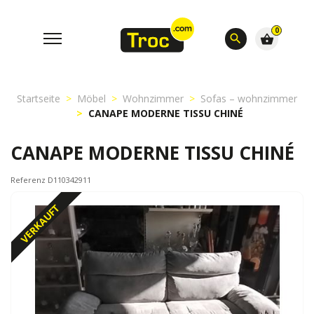
0
search
shopping_basket
Startseite
Möbel
Wohnzimmer
Sofas – wohnzimmer
CANAPE MODERNE TISSU CHINÉ
CANAPE MODERNE TISSU CHINÉ
Referenz D110342911
VERKAUFT