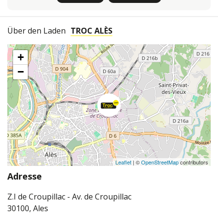
Über den Laden
TROC ALÈS
+
−
Leaflet
| ©
OpenStreetMap
contributors
Adresse
Z.I de Croupillac - Av. de Croupillac
30100, Ales