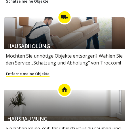
Schätze meine Objekte
local_shipping
HAUSABHOLUNG
Möchten Sie unnötige Objekte entsorgen? Wählen Sie
den Service „Schätzung und Abholung“ von Troc.com!
Entferne meine Objekte
home
HAUSRÄUMUNG
Sie haben keine Zeit, Ihr Objekt/Haus zu räumen und