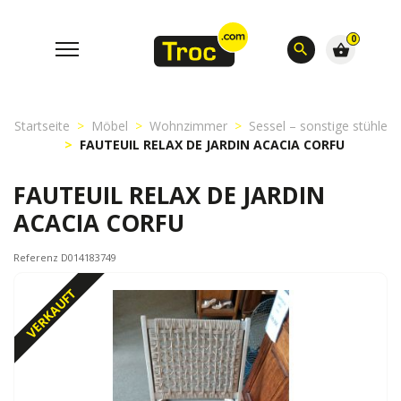
0
search
shopping_basket
Startseite
Möbel
Wohnzimmer
Sessel – sonstige stühle
FAUTEUIL RELAX DE JARDIN ACACIA CORFU
FAUTEUIL RELAX DE JARDIN
ACACIA CORFU
Referenz D014183749
VERKAUFT