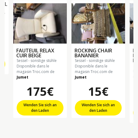
AL
FAUTEUIL RELAX
ROCKING CHAIR
F
CUIR BEIGE
BANANIER
EL
BE
sessel - sonstige stühle
sessel - sonstige stühle
se
Disponible dans le
Disponible dans le
Di
magasin Troc.com de
magasin Troc.com de
ma
Jumet
Jumet
Ch
175€
15€
Wenden Sie sich an
Wenden Sie sich an
den Laden
den Laden