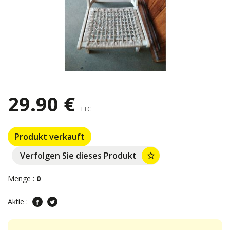
29.90 €
TTC
Produkt verkauft
Verfolgen Sie dieses Produkt
star_border
Menge :
0
Aktie :