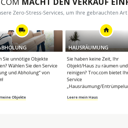
.COM
MACHT DEN VERKAUF EINF
sere Zero-Stress-Services, um Ihre gebrauchten Art
local_shipping
home
ABHOLUNG
HAUSRÄUMUNG
 Sie unnötige Objekte
Sie haben keine Zeit, Ihr
en? Wählen Sie den Service
Objekt/Haus zu räumen und
ung und Abholung“ von
reinigen? Troc.com bietet I
m!
Service
„Hausräumung/Entrümpelun
 meine Objekte
Leere mein Haus