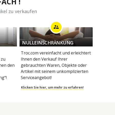
ACH !
ikel zu verkaufen
supervisor_account
NULLEINSCHRÄNKUNG
Troc.com vereinfacht und erleichtert
 zu
Ihnen den Verkauf Ihrer
hnen den
gebrauchten Waren, Objekte oder
Artikel mit seinem unkomplizierten
g“!
Serviceangebot!
Klicken Sie hier, um mehr zu erfahren!