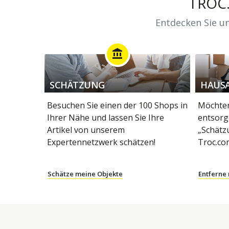
TROC
Entdecken Sie un
account_balance
SCHÄTZUNG
HAUS
Besuchen Sie einen der 100 Shops in
Möchten
Ihrer Nähe und lassen Sie Ihre
entsorg
Artikel von unserem
„Schätz
Expertennetzwerk schätzen!
Troc.co
Schätze meine Objekte
Entferne