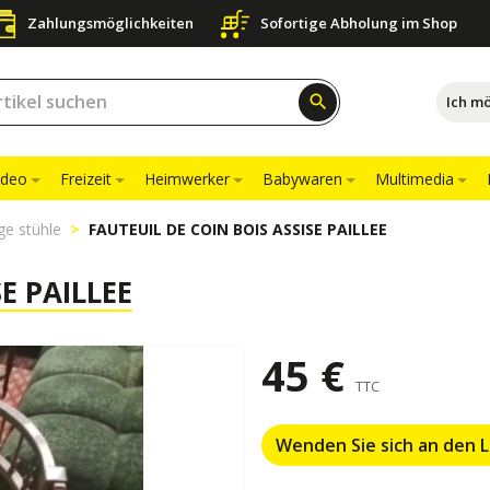
Zahlungsmöglichkeiten
Sofortige Abholung im Shop
search
Ich m
ideo
Freizeit
Heimwerker
Babywaren
Multimedia
ge stühle
FAUTEUIL DE COIN BOIS ASSISE PAILLEE
E PAILLEE
45 €
TTC
Wenden Sie sich an den 