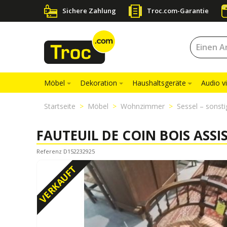
Sichere Zahlung
Troc.com-Garantie
Möbel
Dekoration
Haushaltsgeräte
Audio v
Startseite
Möbel
Wohnzimmer
Sessel – sonsti
FAUTEUIL DE COIN BOIS ASSIS
Referenz D152232925
VERKAUFT