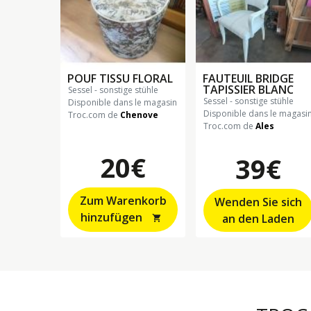
POUF TISSU FLORAL
FAUTEUIL BRIDGE
TAPISSIER BLANC
sessel - sonstige stühle
sessel - sonstige stühle
Disponible dans le magasin
Disponible dans le magasi
Troc.com de
Chenove
Troc.com de
Ales
20€
39€
Zum Warenkorb
Wenden Sie sich
hinzufügen
an den Laden
shopping_cart