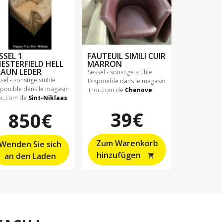
SSEL 1
FAUTEUIL SIMILI CUIR
ESTERFIELD HELL
MARRON
AUN LEDER
sessel - sonstige stühle
ssel - sonstige stühle
Disponible dans le magasin
sponible dans le magasin
Troc.com de
Chenove
oc.com de
Sint-Niklaas
39€
850€
Zum Warenkorb
Wenden Sie sich
hinzufügen
an den Laden
shopping_cart