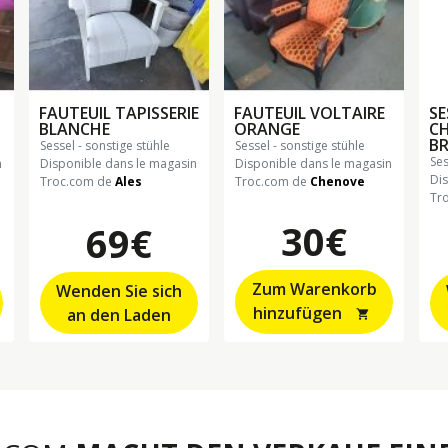
FAUTEUIL TAPISSERIE
FAUTEUIL VOLTAIRE
SE
BLANCHE
ORANGE
CH
BR
sessel - sonstige stühle
sessel - sonstige stühle
se
n
Disponible dans le magasin
Disponible dans le magasin
Di
Troc.com de
Ales
Troc.com de
Chenove
Tr
30€
69€
Zum Warenkorb
Wenden Sie sich
hinzufügen
an den Laden
shopping_cart