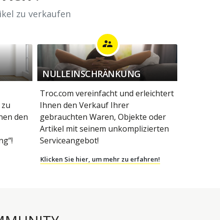
ikel zu verkaufen
supervisor_account
NULLEINSCHRÄNKUNG
Troc.com vereinfacht und erleichtert
 zu
Ihnen den Verkauf Ihrer
hnen den
gebrauchten Waren, Objekte oder
Artikel mit seinem unkomplizierten
g“!
Serviceangebot!
Klicken Sie hier, um mehr zu erfahren!