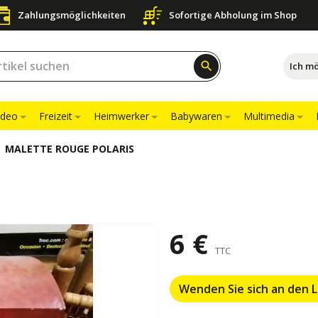
Zahlungsmöglichkeiten
Sofortige Abholung im Shop
search
Ich m
ideo
Freizeit
Heimwerker
Babywaren
Multimedia
MALETTE ROUGE POLARIS
6 €
TTC
Wenden Sie sich an den 