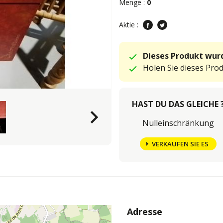
Menge :
0
Aktie :
Dieses Produkt wurd
Holen Sie dieses Pro
HAST DU DAS GLEICHE 
keyboard_arrow_right
Nulleinschränkung
VERKAUFEN SIE ES
Adresse