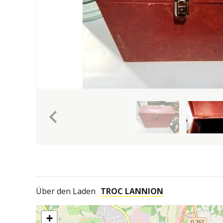
keyboard_arrow_left
Über den Laden
TROC LANNION
+