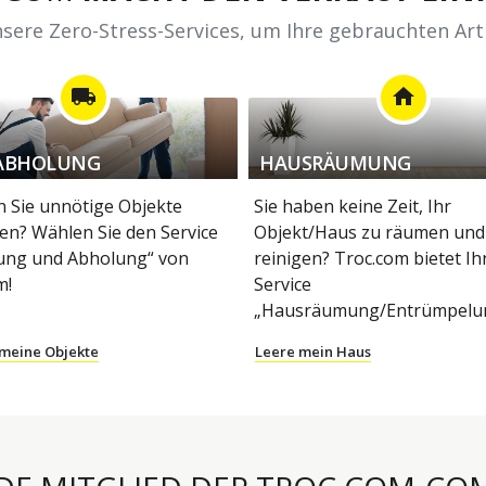
sere Zero-Stress-Services, um Ihre gebrauchten Art
local_shipping
home
ABHOLUNG
HAUSRÄUMUNG
 Sie unnötige Objekte
Sie haben keine Zeit, Ihr
en? Wählen Sie den Service
Objekt/Haus zu räumen und
ung und Abholung“ von
reinigen? Troc.com bietet I
m!
Service
„Hausräumung/Entrümpelun
 meine Objekte
Leere mein Haus