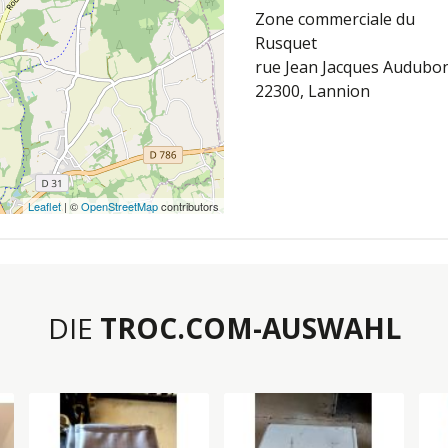
Zone commerciale du
Rusquet
rue Jean Jacques Audubo
22300, Lannion
Leaflet
| ©
OpenStreetMap
contributors
DIE
TROC.COM-AUSWAHL