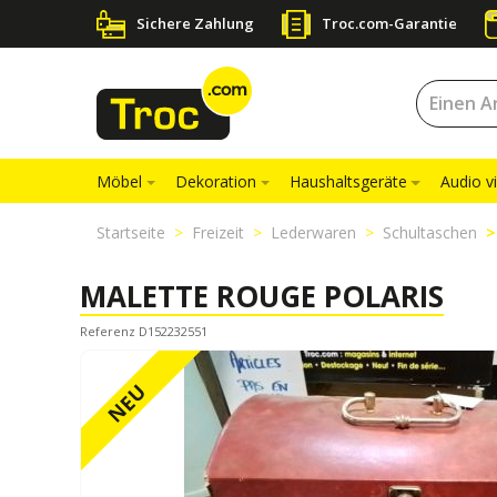
Sichere Zahlung
Troc.com-Garantie
Möbel
Dekoration
Haushaltsgeräte
Audio v
Startseite
Freizeit
Lederwaren
Schultaschen
MALETTE ROUGE POLARIS
Referenz D152232551
NEU