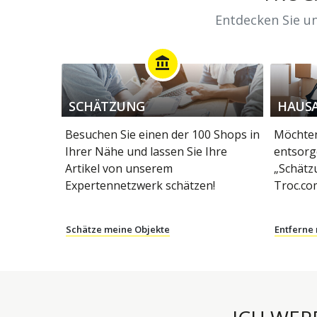
Entdecken Sie un
account_balance
SCHÄTZUNG
HAUS
Besuchen Sie einen der 100 Shops in
Möchten
Ihrer Nähe und lassen Sie Ihre
entsorg
Artikel von unserem
„Schätz
Expertennetzwerk schätzen!
Troc.co
Schätze meine Objekte
Entferne