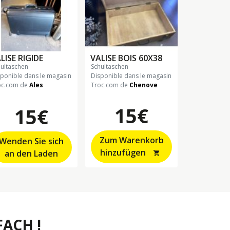
LISE RIGIDE
VALISE BOIS 60X38
hultaschen
schultaschen
sponible dans le magasin
Disponible dans le magasin
oc.com de
Ales
Troc.com de
Chenove
15€
15€
Zum Warenkorb
Wenden Sie sich
hinzufügen
an den Laden
shopping_cart
ACH !