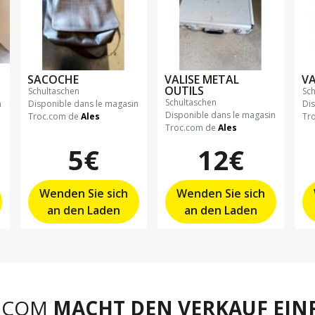
SACOCHE
VALISE METAL
VA
OUTILS
schultaschen
sc
schultaschen
n
Disponible dans le magasin
Di
Disponible dans le magasin
Troc.com de
Ales
Tr
Troc.com de
Ales
5€
12€
Wenden Sie sich
Wenden Sie sich
an den Laden
an den Laden
.COM
MACHT DEN VERKAUF EINF