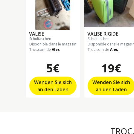
VALISE
VALISE RIGIDE
schultaschen
schultaschen
Disponible dans le magasin
Disponible dans le magasi
Troc.com de
Ales
Troc.com de
Ales
5€
19€
Wenden Sie sich
Wenden Sie sich
an den Laden
an den Laden
TROC