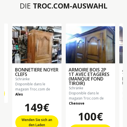
DIE
TROC.COM-AUSWAHL
BONNETIERE NOYER
ARMOIRE BOIS 2P
A
CLEFS
1T AVEC ETAGERES
1 
(MANQUE FOND
P
schränke
TIROIR)
U
Disponible dans le
schränke
s
magasin Troc.com de
Disponible dans le
Di
Ales
magasin Troc.com de
ma
149€
Chenove
Ch
100€
Wenden Sie sich an
den Laden