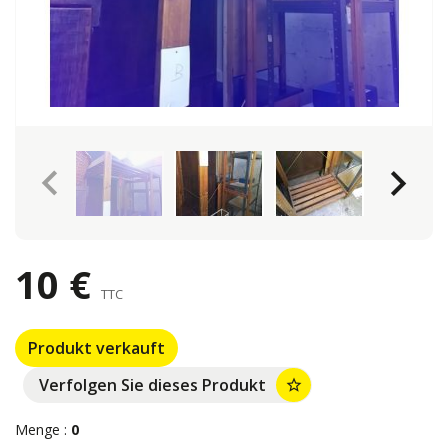
keyboard_arrow_left
keyboard_arrow_right
10 €
TTC
Produkt verkauft
Verfolgen Sie dieses Produkt
star_border
Menge :
0