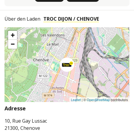
Über den Laden
TROC DIJON / CHENOVE
+
−
Leaflet
| ©
OpenStreetMap
contributors
Adresse
10, Rue Gay Lussac
21300, Chenove