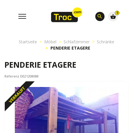
0
search
shopping_basket
Startseite
Möbel
Schlafzimmer
Schränke
PENDERIE ETAGERE
PENDERIE ETAGERE
Referenz D021208088
VERKAUFT