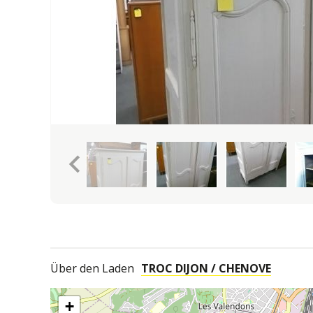
keyboard_arrow_left
Über den Laden
TROC DIJON / CHENOVE
+