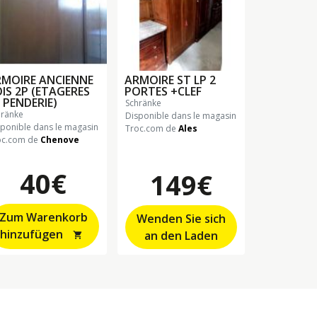
MOIRE ANCIENNE
ARMOIRE ST LP 2
IS 2P (ETAGERES
PORTES +CLEF
 PENDERIE)
schränke
hränke
Disponible dans le magasin
sponible dans le magasin
Troc.com de
Ales
oc.com de
Chenove
40€
149€
Zum Warenkorb
Wenden Sie sich
hinzufügen
an den Laden
shopping_cart