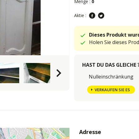
Menge :
0
Aktie :
Dieses Produkt wurd
Holen Sie dieses Pro
HAST DU DAS GLEICHE 
keyboard_arrow_right
Nulleinschränkung
VERKAUFEN SIE ES
Adresse