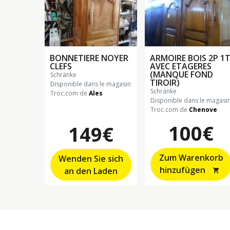
BONNETIERE NOYER
ARMOIRE BOIS 2P 1
CLEFS
AVEC ETAGERES
(MANQUE FOND
schränke
TIROIR)
Disponible dans le magasin
schränke
Troc.com de
Ales
Disponible dans le magasi
Troc.com de
Chenove
100€
149€
Zum Warenkorb
Wenden Sie sich
hinzufügen
an den Laden
shopping_cart