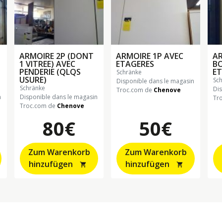
T
ARMOIRE 2P (DONT
ARMOIRE 1P AVEC
AR
1 VITREE) AVEC
ETAGERES
BO
PENDERIE (QLQS
ET
schränke
USURE)
sc
Disponible dans le magasin
schränke
Di
Troc.com de
Chenove
n
Disponible dans le magasin
Tr
Troc.com de
Chenove
80€
50€
Zum Warenkorb
Zum Warenkorb
hinzufügen
hinzufügen
shopping_cart
shopping_cart