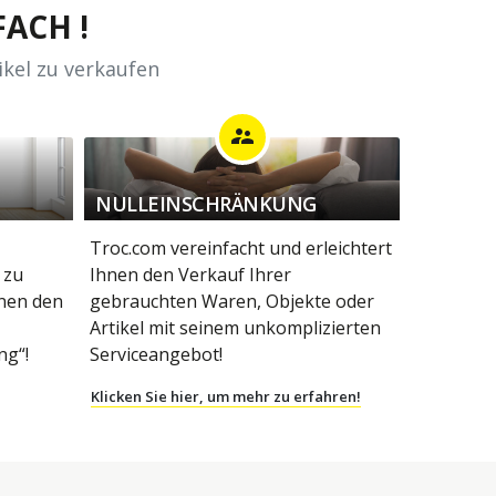
ACH !
ikel zu verkaufen
supervisor_account
NULLEINSCHRÄNKUNG
Troc.com vereinfacht und erleichtert
 zu
Ihnen den Verkauf Ihrer
hnen den
gebrauchten Waren, Objekte oder
Artikel mit seinem unkomplizierten
g“!
Serviceangebot!
Klicken Sie hier, um mehr zu erfahren!