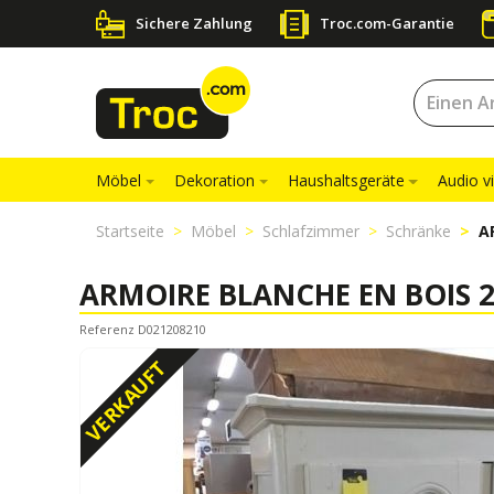
Sichere Zahlung
Troc.com-Garantie
Möbel
Dekoration
Haushaltsgeräte
Audio v
Startseite
Möbel
Schlafzimmer
Schränke
A
ARMOIRE BLANCHE EN BOIS 2
Referenz D021208210
VERKAUFT