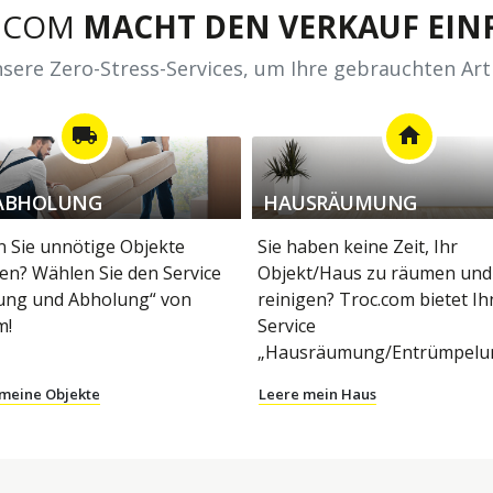
.COM
MACHT DEN VERKAUF EINF
sere Zero-Stress-Services, um Ihre gebrauchten Art
local_shipping
home
ABHOLUNG
HAUSRÄUMUNG
 Sie unnötige Objekte
Sie haben keine Zeit, Ihr
en? Wählen Sie den Service
Objekt/Haus zu räumen und
ung und Abholung“ von
reinigen? Troc.com bietet I
m!
Service
„Hausräumung/Entrümpelun
 meine Objekte
Leere mein Haus