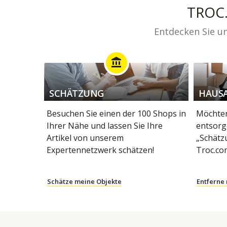
TROC
Entdecken Sie un
account_balance
SCHÄTZUNG
HAUS
Besuchen Sie einen der 100 Shops in
Möchten
Ihrer Nähe und lassen Sie Ihre
entsorg
Artikel von unserem
„Schätz
Expertennetzwerk schätzen!
Troc.co
Schätze meine Objekte
Entferne