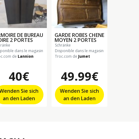
MOIRE DE BUREAU
GARDE ROBES CHENE
IRE 2 PORTES
MOYEN 2 PORTES
hränke
schränke
sponible dans le magasin
Disponible dans le magasin
oc.com de
Lannion
Troc.com de
Jumet
40€
49.99€
Wenden Sie sich
Wenden Sie sich
an den Laden
an den Laden