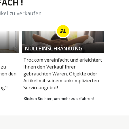
ACH !
ikel zu verkaufen
supervisor_account
NULLEINSCHRÄNKUNG
Troc.com vereinfacht und erleichtert
 zu
Ihnen den Verkauf Ihrer
hnen den
gebrauchten Waren, Objekte oder
Artikel mit seinem unkomplizierten
g“!
Serviceangebot!
Klicken Sie hier, um mehr zu erfahren!