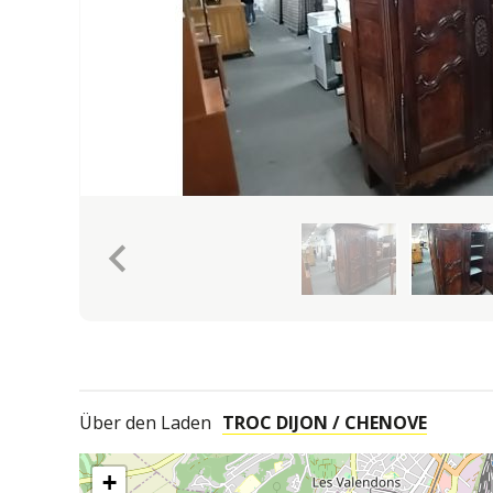
keyboard_arrow_left
Über den Laden
TROC DIJON / CHENOVE
+