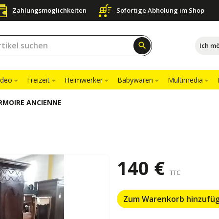
Zahlungsmöglichkeiten
Sofortige Abholung im Shop
search
Ich m
ideo
Freizeit
Heimwerker
Babywaren
Multimedia
RMOIRE ANCIENNE
140 €
TTC
Zum Warenkorb hinzufü