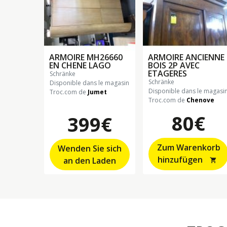
ARMOIRE MH26660
ARMOIRE ANCIENNE
EN CHENE LAGO
BOIS 2P AVEC
ETAGERES
schränke
schränke
Disponible dans le magasin
Disponible dans le magasi
Troc.com de
Jumet
Troc.com de
Chenove
80€
399€
Zum Warenkorb
Wenden Sie sich
hinzufügen
an den Laden
shopping_cart