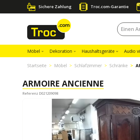
Sichere Zahlung
Troc.com-Garantie
Möbel
Dekoration
Haushaltsgeräte
Audio v
Startseite
Möbel
Schlafzimmer
Schränke
A
ARMOIRE ANCIENNE
Referenz D021209098