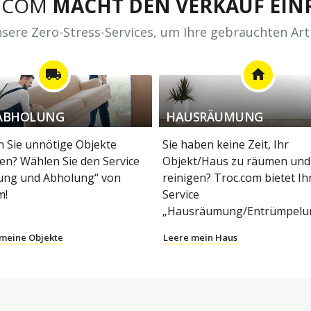
.COM
MACHT DEN VERKAUF EINF
sere Zero-Stress-Services, um Ihre gebrauchten Art
local_shipping
home
ABHOLUNG
HAUSRÄUMUNG
 Sie unnötige Objekte
Sie haben keine Zeit, Ihr
en? Wählen Sie den Service
Objekt/Haus zu räumen und
ung und Abholung“ von
reinigen? Troc.com bietet I
m!
Service
„Hausräumung/Entrümpelun
 meine Objekte
Leere mein Haus