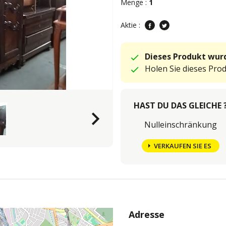
Menge :
1
Aktie :
Dieses Produkt wurd
Holen Sie dieses Pro
HAST DU DAS GLEICHE 
keyboard_arrow_right
Nulleinschränkung
VERKAUFEN SIE ES
Adresse