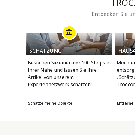
TROC
Entdecken Sie un
account_balance
SCHÄTZUNG
HAUS
Besuchen Sie einen der 100 Shops in
Möchten
Ihrer Nähe und lassen Sie Ihre
entsorg
Artikel von unserem
„Schätz
Expertennetzwerk schätzen!
Troc.co
Schätze meine Objekte
Entferne