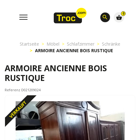
0
search
shopping_basket
Startseite
Möbel
Schlafzimmer
Schränke
ARMOIRE ANCIENNE BOIS RUSTIQUE
ARMOIRE ANCIENNE BOIS
RUSTIQUE
Referenz D021209024
VERKAUFT