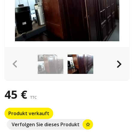
keyboard_arrow_left
keyboard_arrow_right
45 €
TTC
Produkt verkauft
Verfolgen Sie dieses Produkt
star_border