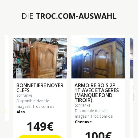
DIE
TROC.COM-AUSWAHL
BONNETIERE NOYER
ARMOIRE BOIS 2P
A
CLEFS
1T AVEC ETAGERES
1 
(MANQUE FOND
P
schränke
TIROIR)
U
Disponible dans le
schränke
s
magasin Troc.com de
Disponible dans le
Di
Ales
magasin Troc.com de
ma
149€
Chenove
Ch
100€