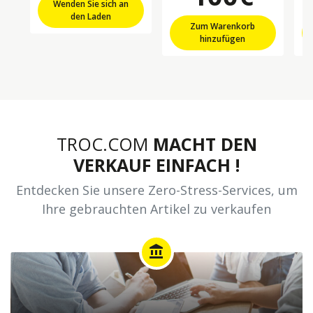
Wenden Sie sich an
den Laden
Zum Warenkorb
hinzufügen
TROC.COM
MACHT DEN
VERKAUF EINFACH !
Entdecken Sie unsere Zero-Stress-Services, um
Ihre gebrauchten Artikel zu verkaufen
account_balance