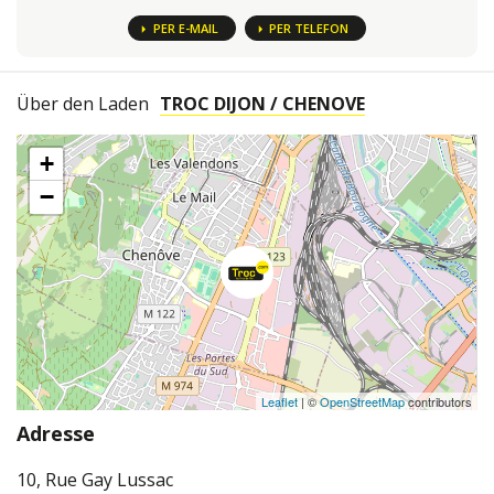
PER E-MAIL
PER TELEFON
Über den Laden
TROC DIJON / CHENOVE
+
−
Leaflet
| ©
OpenStreetMap
contributors
Adresse
10, Rue Gay Lussac