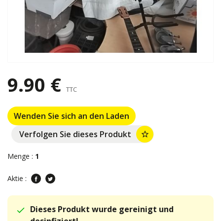
9.90 €
TTC
Wenden Sie sich an den Laden
Verfolgen Sie dieses Produkt
star_border
Menge :
1
Aktie :
Dieses Produkt wurde gereinigt und