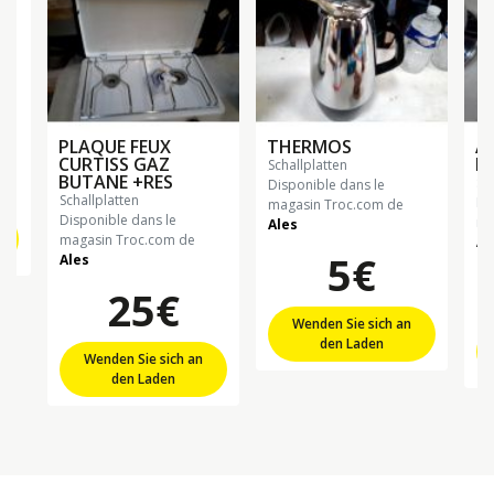
PLAQUE FEUX
THERMOS
A
CURTISS GAZ
I
schallplatten
BUTANE +RES
sc
Disponible dans le
schallplatten
Di
magasin Troc.com de
Disponible dans le
ma
Ales
magasin Troc.com de
Al
5€
Ales
25€
Wenden Sie sich an
den Laden
Wenden Sie sich an
den Laden