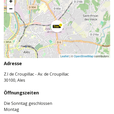
+
−
Leaflet
| ©
OpenStreetMap
contributors
Adresse
Z.I de Croupillac - Av. de Croupillac
30100, Ales
Öffnungszeiten
Die Sonntag geschlossen
Montag