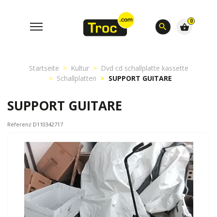
0
search
shopping_basket
Startseite
Kultur
Dvd cd schallplatte kassette
Schallplatten
SUPPORT GUITARE
SUPPORT GUITARE
Referenz D110342717