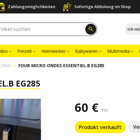
Zahlungsmöglichkeiten
Sofortige Abholung im Shop
search
Ich m
ideo
Freizeit
Heimwerker
Babywaren
Multimedia
Ofen
FOUR MICRO ONDES ESSENTIEL.B EG285
L.B EG285
60 €
TTC
Ve
Produkt verkauft