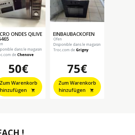
CRO ONDES QILIVE
EINBAUBACKOFEN
6465
ofen
fen
Disponible dans le magasin
sponible dans le magasin
Troc.com de
Grigny
oc.com de
Chenove
50€
75€
Zum Warenkorb
Zum Warenkorb
hinzufügen
hinzufügen
shopping_cart
shopping_cart
ACH !