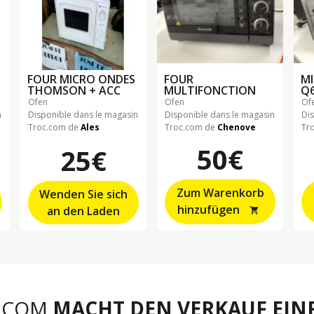
FOUR MICRO ONDES
FOUR
MI
THOMSON + ACC
MULTIFONCTION
Q
ofen
ofen
o
n
Disponible dans le magasin
Disponible dans le magasin
Di
Troc.com de
Ales
Troc.com de
Chenove
Tr
50€
25€
Zum Warenkorb
Wenden Sie sich
hinzufügen
an den Laden
shopping_cart
.COM
MACHT DEN VERKAUF EINF