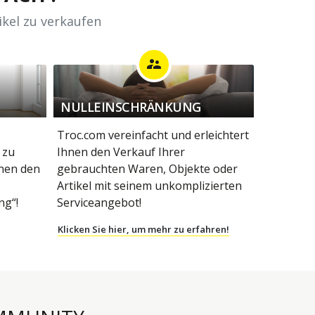
ikel zu verkaufen
supervisor_account
NULLEINSCHRÄNKUNG
Troc.com vereinfacht und erleichtert
 zu
Ihnen den Verkauf Ihrer
hnen den
gebrauchten Waren, Objekte oder
Artikel mit seinem unkomplizierten
g“!
Serviceangebot!
Klicken Sie hier, um mehr zu erfahren!