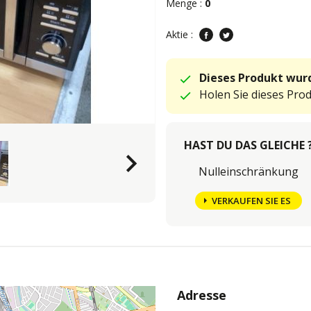
Menge :
0
Aktie :
Dieses Produkt wurd
Holen Sie dieses Pro
HAST DU DAS GLEICHE 
keyboard_arrow_right
Nulleinschränkung
VERKAUFEN SIE ES
Adresse