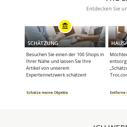
Entdecken Sie un
account_balance
SCHÄTZUNG
HAUS
Besuchen Sie einen der 100 Shops in
Möchten
Ihrer Nähe und lassen Sie Ihre
entsorg
Artikel von unserem
„Schätz
Expertennetzwerk schätzen!
Troc.co
Schätze meine Objekte
Entferne