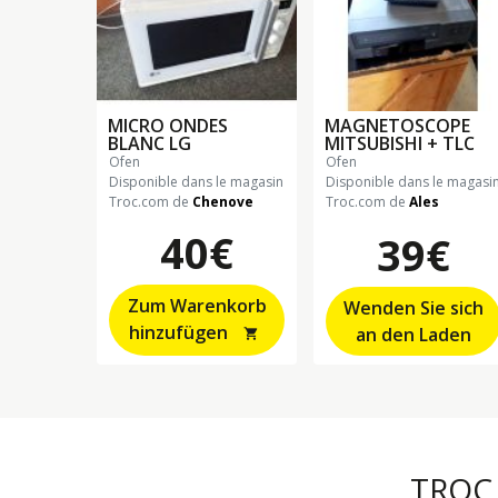
MICRO ONDES
MAGNETOSCOPE
BLANC LG
MITSUBISHI + TLC
ofen
ofen
Disponible dans le magasin
Disponible dans le magasi
Troc.com de
Chenove
Troc.com de
Ales
40€
39€
Zum Warenkorb
Wenden Sie sich
hinzufügen
an den Laden
shopping_cart
TROC