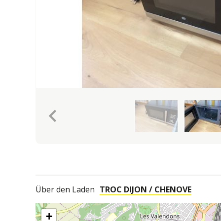
keyboard_arrow_left
Über den Laden
TROC DIJON / CHENOVE
+