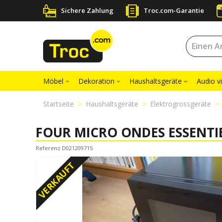
Sichere Zahlung
Troc.com-Garantie
Möbel
Dekoration
Haushaltsgeräte
Audio v
Startseite
Haushaltsgeräte
Elektrogrossgeräte
FOUR MICRO ONDES ESSENTIE
Referenz D021209715
VERKAUFT