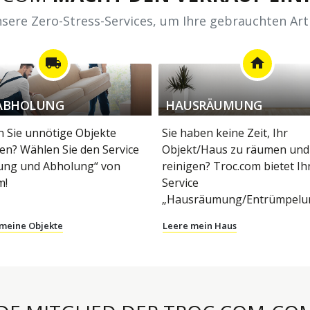
sere Zero-Stress-Services, um Ihre gebrauchten Art
local_shipping
home
ABHOLUNG
HAUSRÄUMUNG
 Sie unnötige Objekte
Sie haben keine Zeit, Ihr
en? Wählen Sie den Service
Objekt/Haus zu räumen und
ung und Abholung“ von
reinigen? Troc.com bietet I
m!
Service
„Hausräumung/Entrümpelun
 meine Objekte
Leere mein Haus