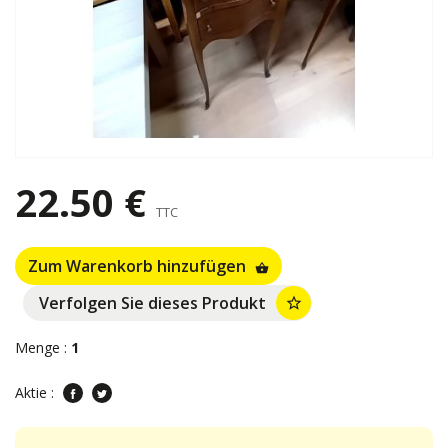
22.50 €
TTC
Zum Warenkorb hinzufügen
shopping_basket
Verfolgen Sie dieses Produkt
star_border
Menge :
1
Aktie :