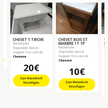
CHEVET 1 TIROIR
CHEVET BOIS ET
CH
MARBRE 1T 1P
M
nachttische
S
nachttische
Disponible dans le
n
Disponible dans le
magasin Troc.com de
Di
magasin Troc.com de
Chenove
ma
Chenove
20€
Ch
10€
Zum Warenkorb
Zum Warenkorb
hinzufügen
hinzufügen