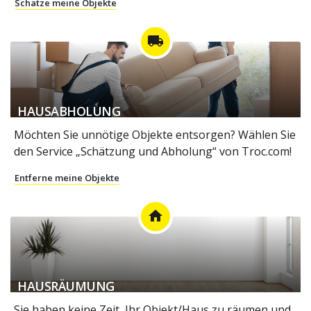
Schätze meine Objekte
local_shipping
HAUSABHOLUNG
Möchten Sie unnötige Objekte entsorgen? Wählen Sie
den Service „Schätzung und Abholung“ von Troc.com!
Entferne meine Objekte
home
HAUSRÄUMUNG
Sie haben keine Zeit, Ihr Objekt/Haus zu räumen und