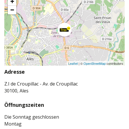
+
−
Leaflet
| ©
OpenStreetMap
contributors
Adresse
Z.I de Croupillac - Av. de Croupillac
30100, Ales
Öffnungszeiten
Die Sonntag geschlossen
Montag