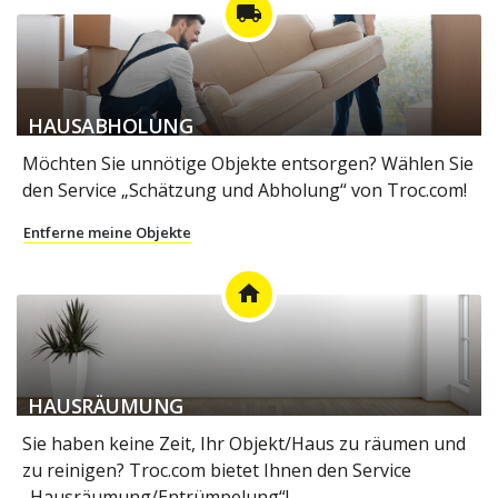
local_shipping
HAUSABHOLUNG
Möchten Sie unnötige Objekte entsorgen? Wählen Sie
den Service „Schätzung und Abholung“ von Troc.com!
Entferne meine Objekte
home
HAUSRÄUMUNG
Sie haben keine Zeit, Ihr Objekt/Haus zu räumen und
zu reinigen? Troc.com bietet Ihnen den Service
„Hausräumung/Entrümpelung“!