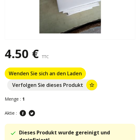
4.50 €
TTC
Wenden Sie sich an den Laden
Verfolgen Sie dieses Produkt
star_border
Menge :
1
Aktie :
Dieses Produkt wurde gereinigt und