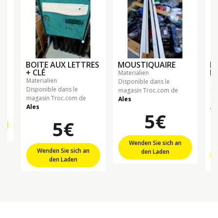
BOITE AUX LETTRES
MOUSTIQUAIRE
R
+ CLÉ
E
materialien
materialien
m
Disponible dans le
Disponible dans le
Di
magasin Troc.com de
magasin Troc.com de
ma
Ales
Ales
Al
5€
5€
Wenden Sie sich an
Wenden Sie sich an
den Laden
den Laden