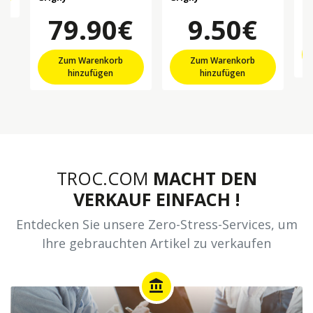
79.90€
9.50€
Zum Warenkorb
Zum Warenkorb
hinzufügen
hinzufügen
TROC.COM
MACHT DEN
VERKAUF EINFACH !
Entdecken Sie unsere Zero-Stress-Services, um
Ihre gebrauchten Artikel zu verkaufen
account_balance