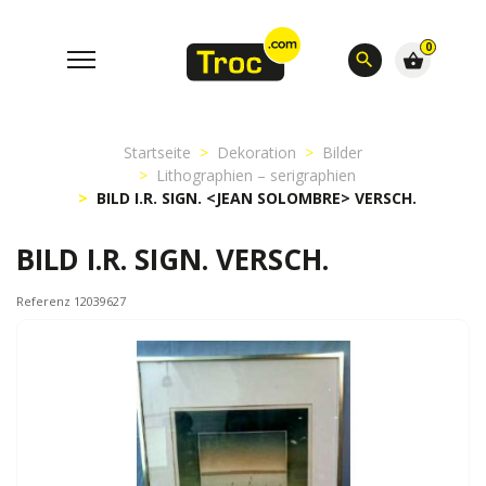
0
search
shopping_basket
Startseite
Dekoration
Bilder
Lithographien – serigraphien
BILD I.R. SIGN. <JEAN SOLOMBRE> VERSCH.
BILD I.R. SIGN.
VERSCH.
Referenz 12039627