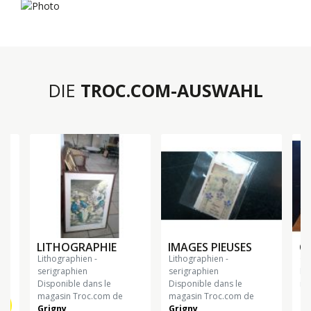
DIE
TROC.COM-AUSWAHL
LITHOGRAPHIE
IMAGES PIEUSES
C
lithographien -
lithographien -
g
serigraphien
serigraphien
Di
Disponible dans le
Disponible dans le
ma
magasin Troc.com de
magasin Troc.com de
Ch
Grigny
Grigny