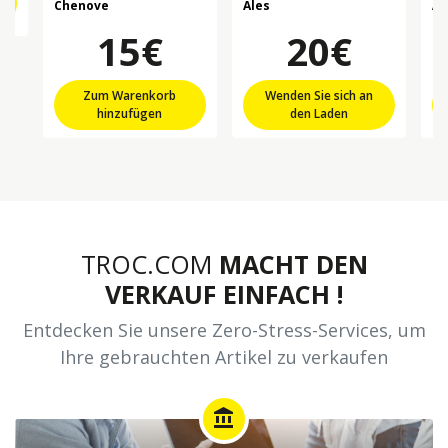
Chenove
Ales
Al
15€
20€
Zum Warenkorb
Wenden Sie sich an
hinzufügen
den Laden
TROC.COM
MACHT DEN
VERKAUF EINFACH !
Entdecken Sie unsere Zero-Stress-Services, um
Ihre gebrauchten Artikel zu verkaufen
account_balance