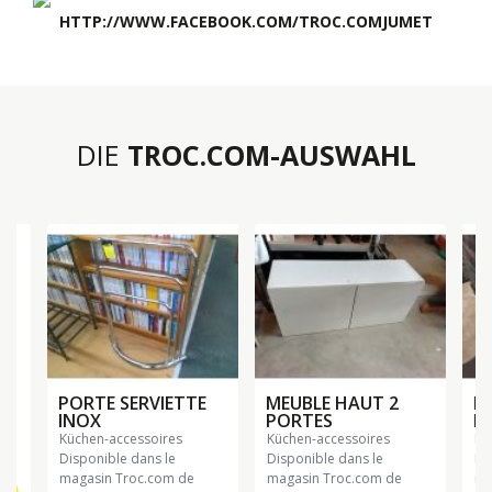
HTTP://WWW.FACEBOOK.COM/TROC.COMJUMET
DIE
TROC.COM-AUSWAHL
PORTE SERVIETTE
MEUBLE HAUT 2
M
INOX
PORTES
E
küchen-accessoires
küchen-accessoires
k
Disponible dans le
Disponible dans le
Di
magasin Troc.com de
magasin Troc.com de
ma