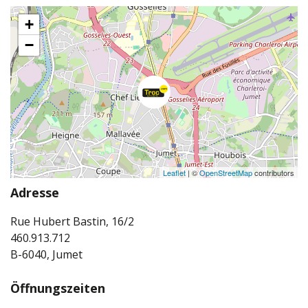
+
−
Leaflet
| ©
OpenStreetMap
contributors
Adresse
Rue Hubert Bastin, 16/2
460.913.712
B-6040, Jumet
Öffnungszeiten